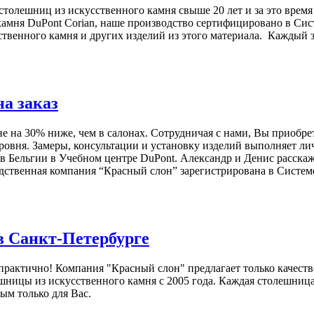
толешниц из искусственного камня свыше 20 лет и за это время
амня DuPont Corian, наше производство сертифицировано в Сис
твенного камня и других изделий из этого материала. Каждый з
а заказ
 на 30% ниже, чем в салонах. Сотрудничая с нами, Вы приобрет
ровня. Замеры, консультации и установку изделий выполняет л
в Бельгии в Учебном центре DuPont. Александр и Денис расска
одственная компания “Красный слон” зарегистрирована в Систе
в Санкт-Петербурге
практично! Компания "Красный слон" предлагает только качест
шницы из искусственного камня с 2005 года. Каждая столешница
ым только для Вас.