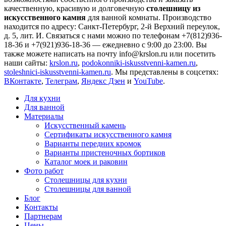
качественную, красивую и долговечную
столешницу из
искусственного камня
для ванной комнаты. Производство
находится по адресу: Санкт-Петербург, 2-й Верхний переулок,
д. 5, лит. И. Связаться с нами можно по телефонам +7(812)936-
18-36 и +7(921)936-18-36 — ежедневно с 9:00 до 23:00. Вы
также можете написать на почту
info@krslon.ru
или посетить
наши сайты:
krslon.ru
,
podokonniki-iskusstvenni-kamen.ru
,
stoleshnici-iskusstvenni-kamen.ru
. Мы представлены в соцсетях:
ВКонтакте
,
Телеграм
,
Яндекс Дзен
и
YouTube
.
Для кухни
Для ванной
Материалы
Искусственный камень
Сертификаты искусственного камня
Варианты передних кромок
Варианты пристеночных бортиков
Каталог моек и раковин
Фото работ
Столешницы для кухни
Столешницы для ванной
Блог
Контакты
Партнерам
Цены