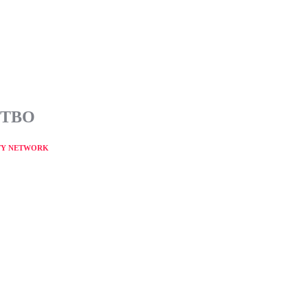
СТВО
TY NETWORK