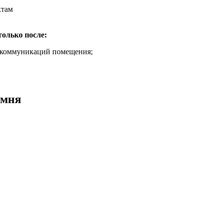
ктам
только после:
и коммуникаций помещения;
амня