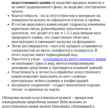
искусственного камня
не выделяет вредных веществ и
не имеет радиационного фона, не выделяет посторонние
запахи.
Влагостойкость - из-за отсутствия пор в материале на
поверхности колонн не образуются плесень и грибок.
В состав акрилового камня входят гидроксид алюминия,
акриловая смола, разнообразные наполнители и
красители, что делает его вес в 1.5-2 раза меньше веса
природного камня, что существенно облегчает
конструкцию и уменьшает нагрузку на фундамент.
Легко реставрируется - скол или трещина устраняются
специалистом на месте, шлифуется и полируется. В
итоге изделие имеет первозданный вид.
Простота в уходе -
столешница из искусственного камня
не впитывает грязь и жир, моется неабразивными
моющими средствами и протирается влажной тряпкой.
Пластичность и легкость в обработке искусственного
камня позволяет выполнять из него сложные
конструкции любого размера и конфигураций.
Бесшовное соединение - создает монолитное изделие,
теплое и приятное на ощупь.
Облицовка колонн искусственным камнем – прекрасная
альтернатива природному камню! Ведь колонны из
искусственного камня можно дополнить сублимацией и