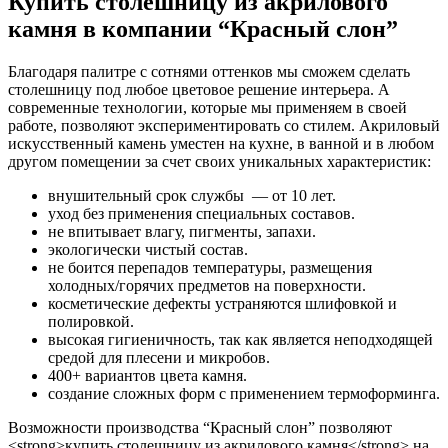
Купить столешницу из акрилового
камня в компании “Красный слон”
Благодаря палитре с сотнями оттенков мы сможем сделать
столешницу под любое цветовое решение интерьера. А
современные технологии, которые мы применяем в своей
работе, позволяют экспериментировать со стилем. Акриловый
искусственный камень уместен на кухне, в ванной и в любом
другом помещении за счет своих уникальных характеристик:
внушительный срок службы — от 10 лет.
уход без применения специальных составов.
не впитывает влагу, пигменты, запахи.
экологически чистый состав.
не боится перепадов температуры, размещения
холодных/горячих предметов на поверхности.
косметические дефекты устраняются шлифовкой и
полировкой.
высокая гигиеничность, так как является неподходящей
средой для плесени и микробов.
400+ вариантов цвета камня.
создание сложных форм с применением термоформинга.
Возможности производства “Красный слон” позволяют
<strong>купить столешницу из акрилового камня</strong> на