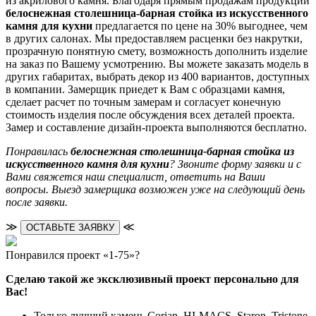
из акрилового камня. Благодаря прямым продажам продукции
белоснежная столешница-барная стойка из искусственного
камня для кухни
предлагается по цене на 30% выгоднее, чем
в других салонах. Мы предоставляем расценки без накрутки,
прозрачную понятную смету, возможность дополнить изделие
на заказ по Вашему усмотрению. Вы можете заказать модель в
других габаритах, выбрать декор из 400 вариантов, доступных
в компании. Замерщик приедет к Вам с образцами камня,
сделает расчет по точным замерам и согласует конечную
стоимость изделия после обсуждения всех деталей проекта.
Замер и составление дизайн-проекта выполняются бесплатно.
Понравилась
белоснежная столешница-барная стойка из
искусственного камня для кухни
? Звоните форму заявки и с
Вами свяжется наш специалист, ответить на Ваши
вопросы. Выезд замерщика возможен уже на следующий день
после заявки.
≫
≪
ОСТАВЬТЕ ЗАЯВКУ
Понравился проект «1-75»?
Сделаю такой же эксклюзивный проект персонально для
Вас!
Только лучший камень Corian, HI-MACS, Staron, Tristone