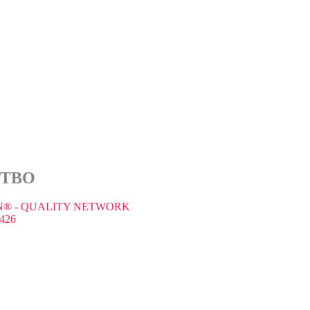
СТВО
® - QUALITY NETWORK
426