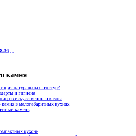
18-36
го камня
итация натуральных текстур?
ндарты и гигиена
шниц из искусственного камня
 камня в малогабаритных кухнях
венный камень
компактных кухонь