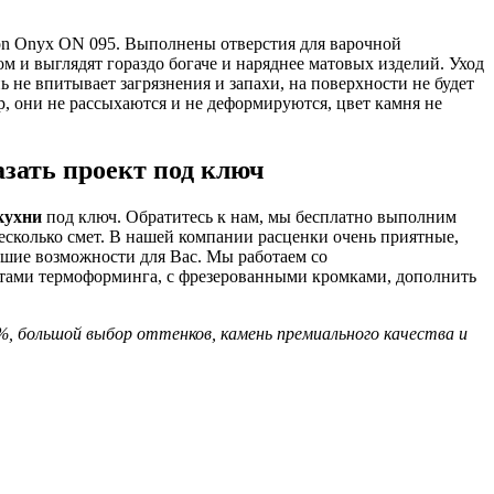
on Onyx ON 095. Выполнены отверстия для варочной
 и выглядят гораздо богаче и наряднее матовых изделий. Уход
 не впитывает загрязнения и запахи, на поверхности не будет
, они не рассыхаются и не деформируются, цвет камня не
азать проект под ключ
кухни
под ключ. Обратитесь к нам, мы бесплатно выполним
несколько смет. В нашей компании расценки очень приятные,
ьшие возможности для Вас. Мы работаем со
ентами термоформинга, с фрезерованными кромками, дополнить
, большой выбор оттенков, камень премиального качества и