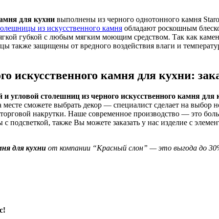
амня для кухни
выполнены из черного однотонного камня Star
толешницы из искусственного камня
обладают роскошным блеском
ягкой губкой с любым мягким моющим средством. Так как камень
цы также защищены от вредного воздействия влаги и температур
о искусственного камня для кухни: зак
 и угловой столешниц из черного искусственного камня для 
а месте сможете выбрать декор — специалист сделает на выбор 
 торговой накрутки. Наше современное производство — это бол
с подсветкой, также Вы можете заказать у нас изделие с элем
мня для кухни
от компании “Красный слон” — это выгода до 30%
с!