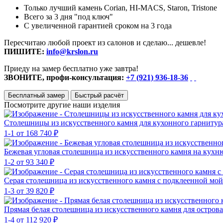
Только лучший камень Corian, HI-MACS, Staron, Tristone
Всего за 3 дня "под ключ"
С увеличенной гарантией сроком на 3 года
Пересчитаю любой проект из салонов и сделаю... дешевле!
ПИШИТЕ:
info@krslon.ru
Приеду на замер бесплатно уже завтра!
ЗВОНИТЕ, профи-консультация:
+7 (921) 936-18-36
Бесплатный замер
Быстрый расчёт
Посмотрите другие наши изделия
Столешницы из искусственного камня для кухонного гарнитур
1-1
от 168 740 ₽
Бежевая угловая столешница из искусственного камня на кух
1-2
от 93 340 ₽
Серая столешница из искусственного камня с подклеенной мо
1-3
от 39 820 ₽
Прямая белая столешница из искусственного камня для остров
1-4
от 112 920 ₽