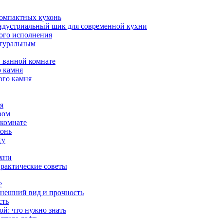
компактных кухонь
индустриальный шик для современной кухни
ого исполнения
атуральным
 ванной комнате
о камня
ого камня
я
вом
 комнате
хонь
ту
ухни
практические советы
е
внешний вид и прочность
сть
й: что нужно знать