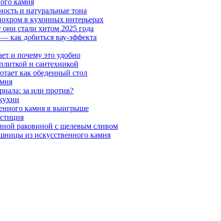
ного камня
ность и натуральные тона
онохром в кухонных интерьерах
 они стали хитом 2025 года
 — как добиться вау-эффекта
ает и почему это удобно
 плиткой и сантехникой
отает как обеденный стол
амня
риала: за или против?
 кухни
венного камня в выигрыше
естиция
нной раковиной с щелевым сливом
шницы из искусственного камня