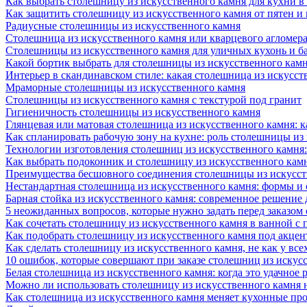
Как выбрать столешницу из искусственного камня для кухни в
Как защитить столешницу из искусственного камня от пятен и
Радиусные столешницы из искусственного камня
Столешница из искусственного камня или кварцевого агломера
Столешницы из искусственного камня для уличных кухонь и б
Какой бортик выбрать для столешницы из искусственного камн
Интерьер в скандинавском стиле: какая столешница из искусст
Мраморные столешницы из искусственного камня
Столешницы из искусственного камня с текстурой под гранит
Гигиеничность столешницы из искусственного камня
Глянцевая или матовая столешница из искусственного камня: 
Как спланировать рабочую зону на кухне: роль столешницы из
Технологии изготовления столешниц из искусственного камня:
Как выбрать подоконник и столешницу из искусственного камн
Преимущества бесшовного соединения столешницы из искусст
Нестандартная столешница из искусственного камня: формы и
Барная стойка из искусственного камня: современное решение
5 неожиданных вопросов, которые нужно задать перед заказом
Как сочетать столешницу из искусственного камня в ванной с
Как подобрать столешницу из искусственного камня под акце
Как сделать столешницу из искусственного камня, не как у все
10 ошибок, которые совершают при заказе столешниц из искус
Белая столешница из искусственного камня: когда это удачное 
Можно ли использовать столешницу из искусственного камня 
Как столешница из искусственного камня меняет кухонные про