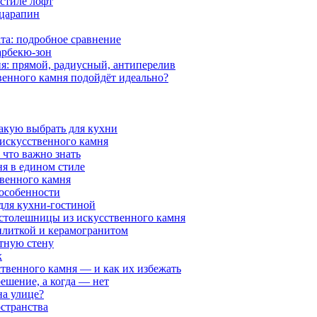
 стиле лофт
 царапин
та: подробное сравнение
арбекю-зон
я: прямой, радиусный, антиперелив
венного камня подойдёт идеально?
какую выбрать для кухни
 искусственного камня
 что важно знать
я в едином стиле
венного камня
 особенности
 для кухни-гостиной
 столешницы из искусственного камня
 плиткой и керамогранитом
нтную стену
х
ственного камня — и как их избежать
решение, а когда — нет
на улице?
странства