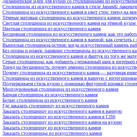
Дизайнерские идеи для кухни со столешницами из искусствен
Столешницы из искусственного камня в стиле Japandi: лаконич
Столешница из искусственного камня в цвет стен: тренд на м
Тёмные матовые столешницы из искусственного камня: почему
Светлая столешница из искусственного камня на тёмной кухне
Цветная столешница из искусственного камня
Бесшовная столешница из искусственного камня: как это работ
Столешница из искусственного камня в ванной: как сочетать с
Выносная столешница-остров: когда искусственный камень раб
Без опоры и ножек: парящие столешницы из искусственного к
Столешница из искусственного камня и фартук из того же мате
Серые столешницы: как добавить сдержанный шик в интерьер
Тренд на бесшовность: почему именно столешница из искусст
Почему столешница из искусственного камня — разумная инв
Столешница из искусственного камня в ванную с интегрирова
Подчеркиваем стиль кухни с помощью фигурной кромки столе
Многоуровневая столешница из искусственного камня
Барная столешница из искусственного камня
Белые столешницы из искусственного камня
Где заказать столешницу из искусственного камня
Заказать столешницу из искусственного камня в ванную
Заказать столешницу из искусственного камня в СПб
Заказать столешницу из искусственного камня на кухню
Заказать столешницу из искусственного камня
Заказать столешницы из искусственного камня