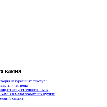
го камня
итация натуральных текстур?
ндарты и гигиена
шниц из искусственного камня
 камня в малогабаритных кухнях
венный камень