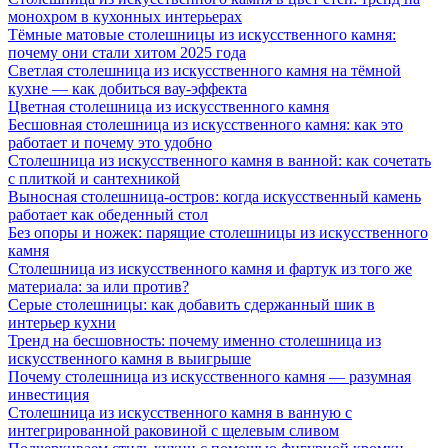
монохром в кухонных интерьерах
Тёмные матовые столешницы из искусственного камня:
почему они стали хитом 2025 года
Светлая столешница из искусственного камня на тёмной
кухне — как добиться вау-эффекта
Цветная столешница из искусственного камня
Бесшовная столешница из искусственного камня: как это
работает и почему это удобно
Столешница из искусственного камня в ванной: как сочетать
с плиткой и сантехникой
Выносная столешница-остров: когда искусственный камень
работает как обеденный стол
Без опоры и ножек: парящие столешницы из искусственного
камня
Столешница из искусственного камня и фартук из того же
материала: за или против?
Серые столешницы: как добавить сдержанный шик в
интерьер кухни
Тренд на бесшовность: почему именно столешница из
искусственного камня в выигрыше
Почему столешница из искусственного камня — разумная
инвестиция
Столешница из искусственного камня в ванную с
интегрированной раковиной с щелевым сливом