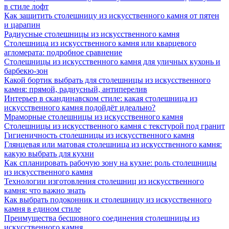
в стиле лофт
Как защитить столешницу из искусственного камня от пятен
и царапин
Радиусные столешницы из искусственного камня
Столешница из искусственного камня или кварцевого
агломерата: подробное сравнение
Столешницы из искусственного камня для уличных кухонь и
барбекю-зон
Какой бортик выбрать для столешницы из искусственного
камня: прямой, радиусный, антиперелив
Интерьер в скандинавском стиле: какая столешница из
искусственного камня подойдёт идеально?
Мраморные столешницы из искусственного камня
Столешницы из искусственного камня с текстурой под гранит
Гигиеничность столешницы из искусственного камня
Глянцевая или матовая столешница из искусственного камня:
какую выбрать для кухни
Как спланировать рабочую зону на кухне: роль столешницы
из искусственного камня
Технологии изготовления столешниц из искусственного
камня: что важно знать
Как выбрать подоконник и столешницу из искусственного
камня в едином стиле
Преимущества бесшовного соединения столешницы из
искусственного камня