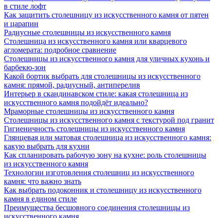
в стиле лофт
Как защитить столешницу из искусственного камня от пятен
и царапин
Радиусные столешницы из искусственного камня
Столешница из искусственного камня или кварцевого
агломерата: подробное сравнение
Столешницы из искусственного камня для уличных кухонь и
барбекю-зон
Какой бортик выбрать для столешницы из искусственного
камня: прямой, радиусный, антиперелив
Интерьер в скандинавском стиле: какая столешница из
искусственного камня подойдёт идеально?
Мраморные столешницы из искусственного камня
Столешницы из искусственного камня с текстурой под гранит
Гигиеничность столешницы из искусственного камня
Глянцевая или матовая столешница из искусственного камня:
какую выбрать для кухни
Как спланировать рабочую зону на кухне: роль столешницы
из искусственного камня
Технологии изготовления столешниц из искусственного
камня: что важно знать
Как выбрать подоконник и столешницу из искусственного
камня в едином стиле
Преимущества бесшовного соединения столешницы из
искусственного камня