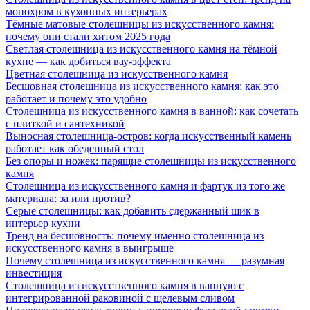
монохром в кухонных интерьерах
Тёмные матовые столешницы из искусственного камня:
почему они стали хитом 2025 года
Светлая столешница из искусственного камня на тёмной
кухне — как добиться вау-эффекта
Цветная столешница из искусственного камня
Бесшовная столешница из искусственного камня: как это
работает и почему это удобно
Столешница из искусственного камня в ванной: как сочетать
с плиткой и сантехникой
Выносная столешница-остров: когда искусственный камень
работает как обеденный стол
Без опоры и ножек: парящие столешницы из искусственного
камня
Столешница из искусственного камня и фартук из того же
материала: за или против?
Серые столешницы: как добавить сдержанный шик в
интерьер кухни
Тренд на бесшовность: почему именно столешница из
искусственного камня в выигрыше
Почему столешница из искусственного камня — разумная
инвестиция
Столешница из искусственного камня в ванную с
интегрированной раковиной с щелевым сливом