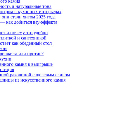
ного камня
ность и натуральные тона
онохром в кухонных интерьерах
 они стали хитом 2025 года
 — как добиться вау-эффекта
ает и почему это удобно
 плиткой и сантехникой
отает как обеденный стол
амня
риала: за или против?
 кухни
венного камня в выигрыше
естиция
нной раковиной с щелевым сливом
шницы из искусственного камня