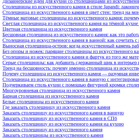
Дизайнерские идеи для кухни со столешницами из искусствен
Столешницы из искусственного камня в стиле Japandi: лаконич
Столешница из искусственного камня в цвет стен: тренд на м
Тёмные матовые столешницы из искусственного камня: почему
Светлая столешница из искусственного камня на тёмной кухне
Цветная столешница из искусственного камня
Бесшовная столешница из искусственного камня: как это работ
Столешница из искусственного камня в ванной: как сочетать с
Выносная столешница-остров: когда искусственный камень раб
Без опоры и ножек: парящие столешницы из искусственного к
Столешница из искусственного камня и фартук из того же мате
Серые столешницы: как добавить сдержанный шик в интерьер
Тренд на бесшовность: почему именно столешница из искусст
Почему столешница из искусственного камня — разумная инв
Столешница из искусственного камня в ванную с интегрирова
Подчеркиваем стиль кухни с помощью фигурной кромки столе
Многоуровневая столешница из искусственного камня
Барная столешница из искусственного камня
Белые столешницы из искусственного камня
Где заказать столешницу из искусственного камня
Заказать столешницу из искусственного камня в ванную
Заказать столешницу из искусственного камня в СПб
Заказать столешницу из искусственного камня на кухню
Заказать столешницу из искусственного камня
Заказать столешницы из искусственного камня