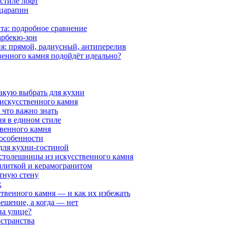
 стиле лофт
 царапин
та: подробное сравнение
арбекю-зон
я: прямой, радиусный, антиперелив
венного камня подойдёт идеально?
какую выбрать для кухни
 искусственного камня
 что важно знать
я в едином стиле
венного камня
 особенности
 для кухни-гостиной
 столешницы из искусственного камня
 плиткой и керамогранитом
нтную стену
х
ственного камня — и как их избежать
решение, а когда — нет
на улице?
странства