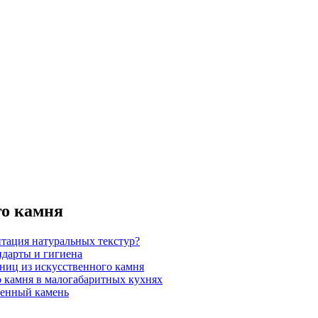
го камня
итация натуральных текстур?
ндарты и гигиена
шниц из искусственного камня
 камня в малогабаритных кухнях
венный камень