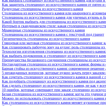
Как выбрать столешницу из искусственного камня для кухни в
Как защитить столешницу из искусственного камня от пятен и
Радиусные столешницы из искусственного камня
Столешница из искусственного камня или кварцевого агломера
Столешницы из искусственного камня для уличных кухонь и б
Какой бортик выбрать для столешницы из искусственного камн
Интерьер в скандинавском стиле: какая столешница из искусст
Мраморные столешницы из искусственного камня
Столешницы из искусственного камня с текстурой под гранит
Гигиеничность столешницы из искусственного камня
Глянцевая или матовая столешница из искусственного камня: 
Как спланировать рабочую зону на кухне: роль столешницы из
Технологии изготовления столешниц из искусственного камня:
Как выбрать подоконник и столешницу из искусственного камн
Преимущества бесшовного соединения столешницы из искусст
Нестандартная столешница из искусственного камня: формы и
Барная стойка из искусственного камня: современное решение
5 неожиданных вопросов, которые нужно задать перед заказом
Как сочетать столешницу из искусственного камня в ванной с
Как подобрать столешницу из искусственного камня под акце
Как сделать столешницу из искусственного камня, не как у все
10 ошибок, которые совершают при заказе столешниц из искус
Белая столешница из искусственного камня: когда это удачное 
Можно ли использовать столешницу из искусственного камня 
Как столешница из искусственного камня меняет кухонные про