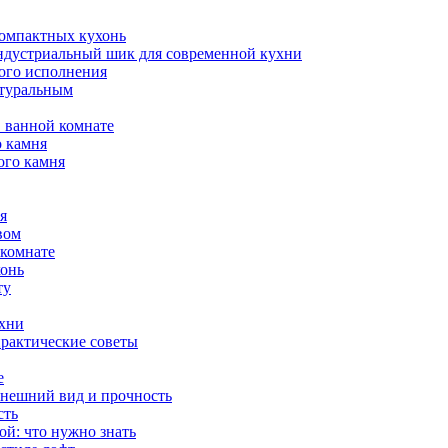
компактных кухонь
индустриальный шик для современной кухни
ого исполнения
атуральным
 ванной комнате
о камня
ого камня
я
вом
 комнате
хонь
ту
ухни
практические советы
е
внешний вид и прочность
сть
й: что нужно знать