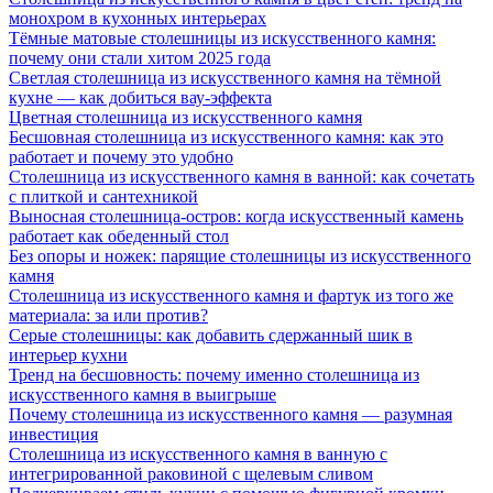
монохром в кухонных интерьерах
Тёмные матовые столешницы из искусственного камня:
почему они стали хитом 2025 года
Светлая столешница из искусственного камня на тёмной
кухне — как добиться вау-эффекта
Цветная столешница из искусственного камня
Бесшовная столешница из искусственного камня: как это
работает и почему это удобно
Столешница из искусственного камня в ванной: как сочетать
с плиткой и сантехникой
Выносная столешница-остров: когда искусственный камень
работает как обеденный стол
Без опоры и ножек: парящие столешницы из искусственного
камня
Столешница из искусственного камня и фартук из того же
материала: за или против?
Серые столешницы: как добавить сдержанный шик в
интерьер кухни
Тренд на бесшовность: почему именно столешница из
искусственного камня в выигрыше
Почему столешница из искусственного камня — разумная
инвестиция
Столешница из искусственного камня в ванную с
интегрированной раковиной с щелевым сливом