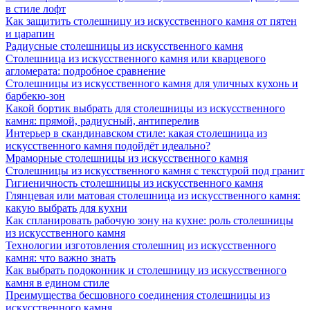
в стиле лофт
Как защитить столешницу из искусственного камня от пятен
и царапин
Радиусные столешницы из искусственного камня
Столешница из искусственного камня или кварцевого
агломерата: подробное сравнение
Столешницы из искусственного камня для уличных кухонь и
барбекю-зон
Какой бортик выбрать для столешницы из искусственного
камня: прямой, радиусный, антиперелив
Интерьер в скандинавском стиле: какая столешница из
искусственного камня подойдёт идеально?
Мраморные столешницы из искусственного камня
Столешницы из искусственного камня с текстурой под гранит
Гигиеничность столешницы из искусственного камня
Глянцевая или матовая столешница из искусственного камня:
какую выбрать для кухни
Как спланировать рабочую зону на кухне: роль столешницы
из искусственного камня
Технологии изготовления столешниц из искусственного
камня: что важно знать
Как выбрать подоконник и столешницу из искусственного
камня в едином стиле
Преимущества бесшовного соединения столешницы из
искусственного камня