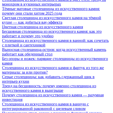
монохром в кухонных интерьерах
Тёмные матовые столешницы из искусственного камня:
почему они стали хитом 2025 года
Светлая столешница из искусственного камня на тёмной
кухне — как добиться вау-эффекта
Цветная столешница из искусственного камня
Бесшовная столешница из искусственного камня: как это
работает и почему это удобно
Столешница из искусственного камня в ванной: как сочетать
с плиткой и сантехникой
Выносная столешница-остров: когда искусственный камень
работает как обеденный стол
Без опоры и ножек: парящие столешницы из искусственного
камня
Столешница из искусственного камня и фартук из того же
материала: за или против?
Серые столешницы: как добавить сдержанный шик в
интерьер кухни
Тренд на бесшовность: почему именно столешница из
искусственного камня в выигрыше
Почему столешница из искусственного камня — разумная
инвестиция
Столешница из искусственного камня в ванную с
интегрированной раковиной с щелевым сливом