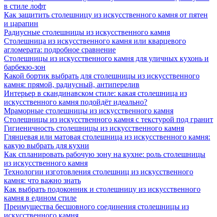
в стиле лофт
Как защитить столешницу из искусственного камня от пятен
и царапин
Радиусные столешницы из искусственного камня
Столешница из искусственного камня или кварцевого
агломерата: подробное сравнение
Столешницы из искусственного камня для уличных кухонь и
барбекю-зон
Какой бортик выбрать для столешницы из искусственного
камня: прямой, радиусный, антиперелив
Интерьер в скандинавском стиле: какая столешница из
искусственного камня подойдёт идеально?
Мраморные столешницы из искусственного камня
Столешницы из искусственного камня с текстурой под гранит
Гигиеничность столешницы из искусственного камня
Глянцевая или матовая столешница из искусственного камня:
какую выбрать для кухни
Как спланировать рабочую зону на кухне: роль столешницы
из искусственного камня
Технологии изготовления столешниц из искусственного
камня: что важно знать
Как выбрать подоконник и столешницу из искусственного
камня в едином стиле
Преимущества бесшовного соединения столешницы из
искусственного камня