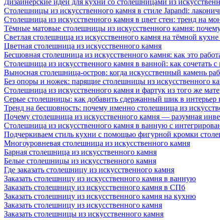
Дизайнерские идеи для кухни со столешницами из искусствен
Столешницы из искусственного камня в стиле Japandi: лаконич
Столешница из искусственного камня в цвет стен: тренд на м
Тёмные матовые столешницы из искусственного камня: почему
Светлая столешница из искусственного камня на тёмной кухне
Цветная столешница из искусственного камня
Бесшовная столешница из искусственного камня: как это работ
Столешница из искусственного камня в ванной: как сочетать с
Выносная столешница-остров: когда искусственный камень раб
Без опоры и ножек: парящие столешницы из искусственного к
Столешница из искусственного камня и фартук из того же мате
Серые столешницы: как добавить сдержанный шик в интерьер
Тренд на бесшовность: почему именно столешница из искусст
Почему столешница из искусственного камня — разумная инв
Столешница из искусственного камня в ванную с интегрирова
Подчеркиваем стиль кухни с помощью фигурной кромки столе
Многоуровневая столешница из искусственного камня
Барная столешница из искусственного камня
Белые столешницы из искусственного камня
Где заказать столешницу из искусственного камня
Заказать столешницу из искусственного камня в ванную
Заказать столешницу из искусственного камня в СПб
Заказать столешницу из искусственного камня на кухню
Заказать столешницу из искусственного камня
Заказать столешницы из искусственного камня