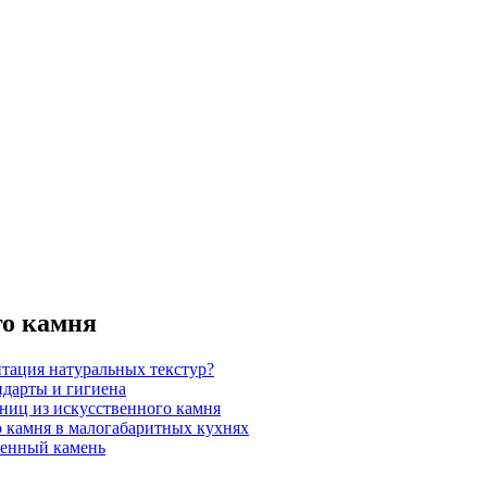
го камня
итация натуральных текстур?
ндарты и гигиена
шниц из искусственного камня
 камня в малогабаритных кухнях
венный камень