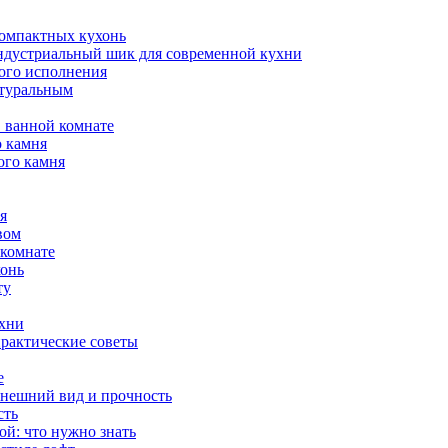
компактных кухонь
индустриальный шик для современной кухни
ого исполнения
атуральным
 ванной комнате
о камня
ого камня
я
вом
 комнате
хонь
ту
ухни
практические советы
е
внешний вид и прочность
сть
й: что нужно знать