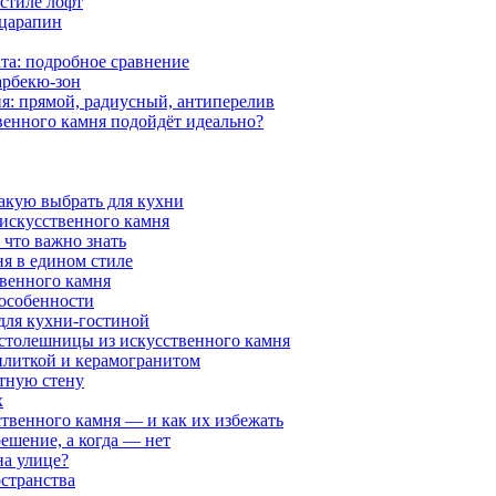
 стиле лофт
 царапин
та: подробное сравнение
арбекю-зон
я: прямой, радиусный, антиперелив
венного камня подойдёт идеально?
какую выбрать для кухни
 искусственного камня
 что важно знать
я в едином стиле
венного камня
 особенности
 для кухни-гостиной
 столешницы из искусственного камня
 плиткой и керамогранитом
нтную стену
х
ственного камня — и как их избежать
решение, а когда — нет
на улице?
странства