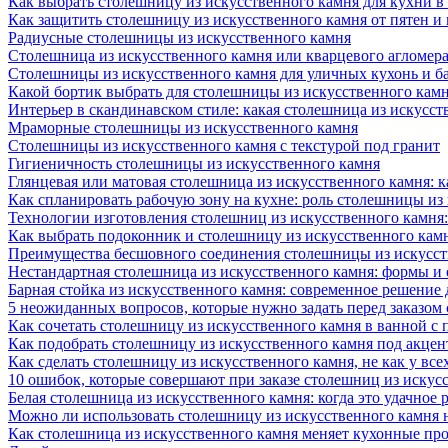
Как выбрать столешницу из искусственного камня для кухни в
Как защитить столешницу из искусственного камня от пятен и
Радиусные столешницы из искусственного камня
Столешница из искусственного камня или кварцевого агломера
Столешницы из искусственного камня для уличных кухонь и б
Какой бортик выбрать для столешницы из искусственного камн
Интерьер в скандинавском стиле: какая столешница из искусст
Мраморные столешницы из искусственного камня
Столешницы из искусственного камня с текстурой под гранит
Гигиеничность столешницы из искусственного камня
Глянцевая или матовая столешница из искусственного камня: 
Как спланировать рабочую зону на кухне: роль столешницы из
Технологии изготовления столешниц из искусственного камня:
Как выбрать подоконник и столешницу из искусственного камн
Преимущества бесшовного соединения столешницы из искусст
Нестандартная столешница из искусственного камня: формы и
Барная стойка из искусственного камня: современное решение
5 неожиданных вопросов, которые нужно задать перед заказом
Как сочетать столешницу из искусственного камня в ванной с
Как подобрать столешницу из искусственного камня под акце
Как сделать столешницу из искусственного камня, не как у все
10 ошибок, которые совершают при заказе столешниц из искус
Белая столешница из искусственного камня: когда это удачное 
Можно ли использовать столешницу из искусственного камня 
Как столешница из искусственного камня меняет кухонные про