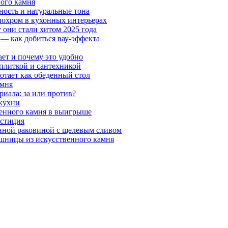
ного камня
ность и натуральные тона
онохром в кухонных интерьерах
 они стали хитом 2025 года
 — как добиться вау-эффекта
ает и почему это удобно
 плиткой и сантехникой
отает как обеденный стол
амня
риала: за или против?
 кухни
венного камня в выигрыше
естиция
нной раковиной с щелевым сливом
шницы из искусственного камня