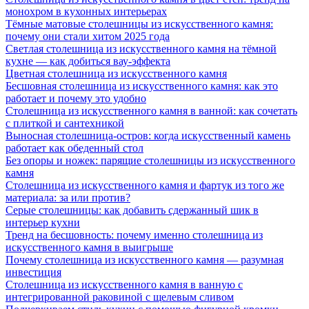
монохром в кухонных интерьерах
Тёмные матовые столешницы из искусственного камня:
почему они стали хитом 2025 года
Светлая столешница из искусственного камня на тёмной
кухне — как добиться вау-эффекта
Цветная столешница из искусственного камня
Бесшовная столешница из искусственного камня: как это
работает и почему это удобно
Столешница из искусственного камня в ванной: как сочетать
с плиткой и сантехникой
Выносная столешница-остров: когда искусственный камень
работает как обеденный стол
Без опоры и ножек: парящие столешницы из искусственного
камня
Столешница из искусственного камня и фартук из того же
материала: за или против?
Серые столешницы: как добавить сдержанный шик в
интерьер кухни
Тренд на бесшовность: почему именно столешница из
искусственного камня в выигрыше
Почему столешница из искусственного камня — разумная
инвестиция
Столешница из искусственного камня в ванную с
интегрированной раковиной с щелевым сливом