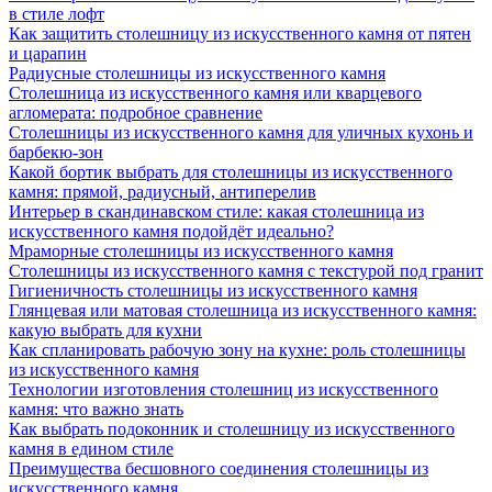
в стиле лофт
Как защитить столешницу из искусственного камня от пятен
и царапин
Радиусные столешницы из искусственного камня
Столешница из искусственного камня или кварцевого
агломерата: подробное сравнение
Столешницы из искусственного камня для уличных кухонь и
барбекю-зон
Какой бортик выбрать для столешницы из искусственного
камня: прямой, радиусный, антиперелив
Интерьер в скандинавском стиле: какая столешница из
искусственного камня подойдёт идеально?
Мраморные столешницы из искусственного камня
Столешницы из искусственного камня с текстурой под гранит
Гигиеничность столешницы из искусственного камня
Глянцевая или матовая столешница из искусственного камня:
какую выбрать для кухни
Как спланировать рабочую зону на кухне: роль столешницы
из искусственного камня
Технологии изготовления столешниц из искусственного
камня: что важно знать
Как выбрать подоконник и столешницу из искусственного
камня в едином стиле
Преимущества бесшовного соединения столешницы из
искусственного камня