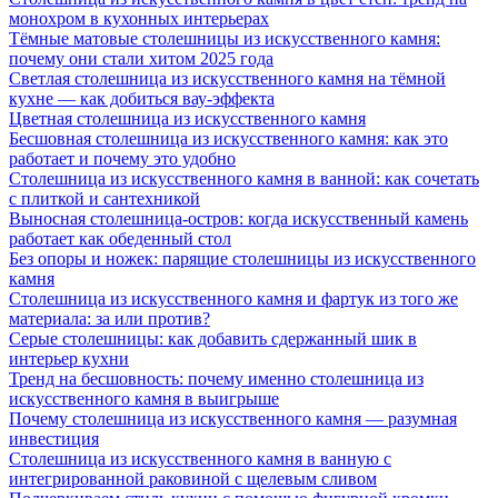
монохром в кухонных интерьерах
Тёмные матовые столешницы из искусственного камня:
почему они стали хитом 2025 года
Светлая столешница из искусственного камня на тёмной
кухне — как добиться вау-эффекта
Цветная столешница из искусственного камня
Бесшовная столешница из искусственного камня: как это
работает и почему это удобно
Столешница из искусственного камня в ванной: как сочетать
с плиткой и сантехникой
Выносная столешница-остров: когда искусственный камень
работает как обеденный стол
Без опоры и ножек: парящие столешницы из искусственного
камня
Столешница из искусственного камня и фартук из того же
материала: за или против?
Серые столешницы: как добавить сдержанный шик в
интерьер кухни
Тренд на бесшовность: почему именно столешница из
искусственного камня в выигрыше
Почему столешница из искусственного камня — разумная
инвестиция
Столешница из искусственного камня в ванную с
интегрированной раковиной с щелевым сливом