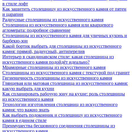
в стиле лофт
Как защитить столешницу из искусственного камня от пятен
и царапин
Радиусные столешницы из искусственного камня
Столешница из искусственного камня или кварцевого
агломерата: подробное сравнение
Столешницы из искусственного камня для уличных кухонь и
барбекю-зон
Какой бортик выбрать для столешницы из искусственного
камня: прямой, радиусный, антиперелив
Интерьер в скандинавском стиле: какая столешница из
искусственного камня подойдёт идеально?
Мраморные столешницы из искусственного камня
Столешницы из искусственного камня с текстурой под гранит
Гигиеничность столешницы из искусственного камня
Глянцевая или матовая столешница из искусственного камня:
какую выбрать для кухни
Как спланировать рабочую зону на кухне: роль столешницы
из искусственного камня
Технологии изготовления столешниц из искусственного
камня: что важно знать
Как выбрать подоконник и столешницу из искусственного
камня в едином стиле
Преимущества бесшовного соединения столешницы из
искусственного камня