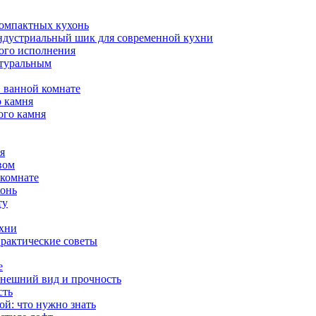
компактных кухонь
индустриальный шик для современной кухни
ого исполнения
атуральным
 ванной комнате
о камня
ого камня
я
вом
 комнате
хонь
ту
ухни
практические советы
е
внешний вид и прочность
сть
й: что нужно знать