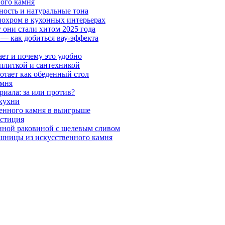
ного камня
ность и натуральные тона
онохром в кухонных интерьерах
 они стали хитом 2025 года
 — как добиться вау-эффекта
ает и почему это удобно
 плиткой и сантехникой
отает как обеденный стол
амня
риала: за или против?
 кухни
венного камня в выигрыше
естиция
нной раковиной с щелевым сливом
шницы из искусственного камня