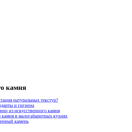
го камня
итация натуральных текстур?
ндарты и гигиена
шниц из искусственного камня
 камня в малогабаритных кухнях
венный камень