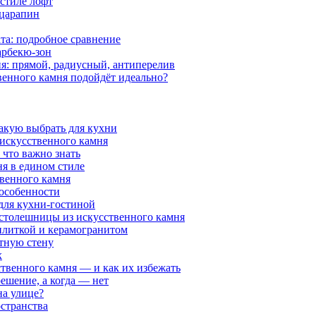
 стиле лофт
 царапин
та: подробное сравнение
арбекю-зон
я: прямой, радиусный, антиперелив
венного камня подойдёт идеально?
какую выбрать для кухни
 искусственного камня
 что важно знать
я в едином стиле
венного камня
 особенности
 для кухни-гостиной
 столешницы из искусственного камня
 плиткой и керамогранитом
нтную стену
х
ственного камня — и как их избежать
решение, а когда — нет
на улице?
странства