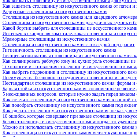
Как выбрать столешницу из искусственного камня для кухни в
Как защитить столешницу из искусственного камня от пятен и
Радиусные столешницы из искусственного камня
Столешница из искусственного камня или кварцевого агломера
Столешницы из искусственного камня для уличных кухонь и б
Какой бортик выбрать для столешницы из искусственного камн
Интерьер в скандинавском стиле: какая столешница из искусст
Мраморные столешницы из искусственного камня
Столешницы из искусственного камня с текстурой под гранит
Гигиеничность столешницы из искусственного камня
Глянцевая или матовая столешница из искусственного камня: 
Как спланировать рабочую зону на кухне: роль столешницы из
Технологии изготовления столешниц из искусственного камня:
Как выбрать подоконник и столешницу из искусственного камн
Преимущества бесшовного соединения столешницы из искусст
Нестандартная столешница из искусственного камня: формы и
Барная стойка из искусственного камня: современное решение
5 неожиданных вопросов, которые нужно задать перед заказом
Как сочетать столешницу из искусственного камня в ванной с
Как подобрать столешницу из искусственного камня под акце
Как сделать столешницу из искусственного камня, не как у все
10 ошибок, которые совершают при заказе столешниц из искус
Белая столешница из искусственного камня: когда это удачное 
Можно ли использовать столешницу из искусственного камня 
Как столешница из искусственного камня меняет кухонные про