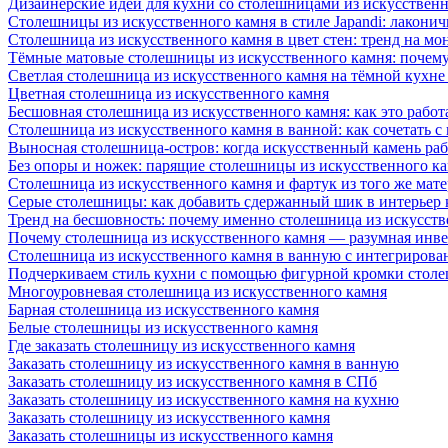
Дизайнерские идеи для кухни со столешницами из искусствен
Столешницы из искусственного камня в стиле Japandi: лаконич
Столешница из искусственного камня в цвет стен: тренд на м
Тёмные матовые столешницы из искусственного камня: почему
Светлая столешница из искусственного камня на тёмной кухне
Цветная столешница из искусственного камня
Бесшовная столешница из искусственного камня: как это работ
Столешница из искусственного камня в ванной: как сочетать с
Выносная столешница-остров: когда искусственный камень раб
Без опоры и ножек: парящие столешницы из искусственного к
Столешница из искусственного камня и фартук из того же мате
Серые столешницы: как добавить сдержанный шик в интерьер
Тренд на бесшовность: почему именно столешница из искусст
Почему столешница из искусственного камня — разумная инв
Столешница из искусственного камня в ванную с интегрирова
Подчеркиваем стиль кухни с помощью фигурной кромки столе
Многоуровневая столешница из искусственного камня
Барная столешница из искусственного камня
Белые столешницы из искусственного камня
Где заказать столешницу из искусственного камня
Заказать столешницу из искусственного камня в ванную
Заказать столешницу из искусственного камня в СПб
Заказать столешницу из искусственного камня на кухню
Заказать столешницу из искусственного камня
Заказать столешницы из искусственного камня