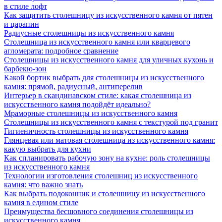
в стиле лофт
Как защитить столешницу из искусственного камня от пятен
и царапин
Радиусные столешницы из искусственного камня
Столешница из искусственного камня или кварцевого
агломерата: подробное сравнение
Столешницы из искусственного камня для уличных кухонь и
барбекю-зон
Какой бортик выбрать для столешницы из искусственного
камня: прямой, радиусный, антиперелив
Интерьер в скандинавском стиле: какая столешница из
искусственного камня подойдёт идеально?
Мраморные столешницы из искусственного камня
Столешницы из искусственного камня с текстурой под гранит
Гигиеничность столешницы из искусственного камня
Глянцевая или матовая столешница из искусственного камня:
какую выбрать для кухни
Как спланировать рабочую зону на кухне: роль столешницы
из искусственного камня
Технологии изготовления столешниц из искусственного
камня: что важно знать
Как выбрать подоконник и столешницу из искусственного
камня в едином стиле
Преимущества бесшовного соединения столешницы из
искусственного камня