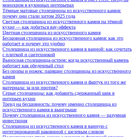
монохром в кухонных интерьерах
Тёмные матовые столешницы из искусственного камня:
почему они стали хитом 2025 года
Светлая столешница из искусственного камня на тёмной
кухне — как добиться вау-эффекта
Цветная столешница из искусственного камня
Бесшовная столешница из искусственного камня: как это
работает и почему это удобно
Столешница из искусственного камня в ванной: как сочетать
с плиткой и сантехникой
Выносная столешница-остров: когда искусственный камень
работает как обеденный стол
Без опоры и ножек: парящие столешницы из искусственного
камня
Столешница из искусственного камня и фартук из того же
материала: за или против?
Серые столешницы: как добавить сдержанный шик в
интерьер кухни
Тренд на бесшовность: почему именно столешница из
искусственного камня в выигрыше
Почему столешница из искусственного камня — разумная
инвестиция
Столешница из искусственного камня в ванную с
интегрированной раковиной с щелевым сливом