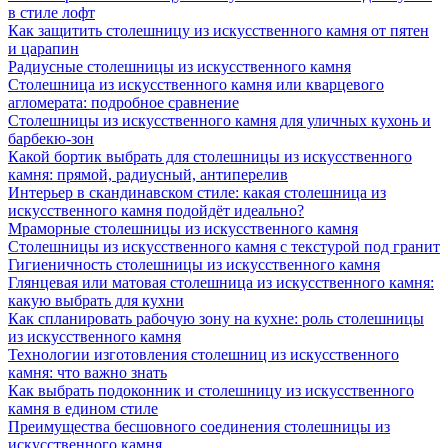
в стиле лофт
Как защитить столешницу из искусственного камня от пятен
и царапин
Радиусные столешницы из искусственного камня
Столешница из искусственного камня или кварцевого
агломерата: подробное сравнение
Столешницы из искусственного камня для уличных кухонь и
барбекю-зон
Какой бортик выбрать для столешницы из искусственного
камня: прямой, радиусный, антиперелив
Интерьер в скандинавском стиле: какая столешница из
искусственного камня подойдёт идеально?
Мраморные столешницы из искусственного камня
Столешницы из искусственного камня с текстурой под гранит
Гигиеничность столешницы из искусственного камня
Глянцевая или матовая столешница из искусственного камня:
какую выбрать для кухни
Как спланировать рабочую зону на кухне: роль столешницы
из искусственного камня
Технологии изготовления столешниц из искусственного
камня: что важно знать
Как выбрать подоконник и столешницу из искусственного
камня в едином стиле
Преимущества бесшовного соединения столешницы из
искусственного камня