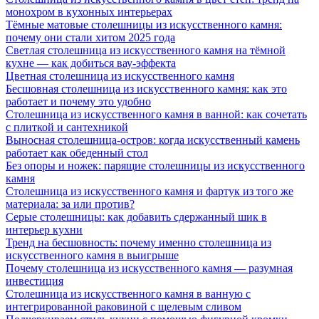
монохром в кухонных интерьерах
Тёмные матовые столешницы из искусственного камня:
почему они стали хитом 2025 года
Светлая столешница из искусственного камня на тёмной
кухне — как добиться вау-эффекта
Цветная столешница из искусственного камня
Бесшовная столешница из искусственного камня: как это
работает и почему это удобно
Столешница из искусственного камня в ванной: как сочетать
с плиткой и сантехникой
Выносная столешница-остров: когда искусственный камень
работает как обеденный стол
Без опоры и ножек: парящие столешницы из искусственного
камня
Столешница из искусственного камня и фартук из того же
материала: за или против?
Серые столешницы: как добавить сдержанный шик в
интерьер кухни
Тренд на бесшовность: почему именно столешница из
искусственного камня в выигрыше
Почему столешница из искусственного камня — разумная
инвестиция
Столешница из искусственного камня в ванную с
интегрированной раковиной с щелевым сливом