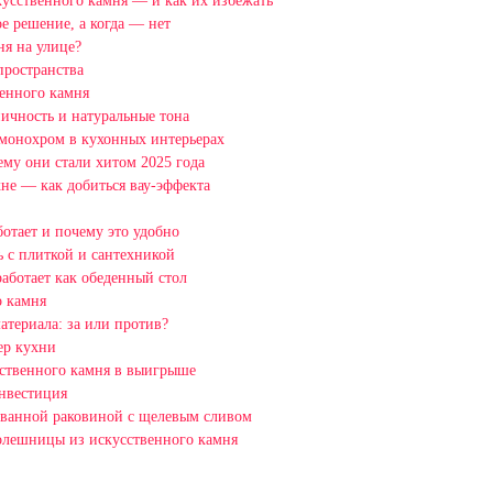
кусственного камня — и как их избежать
ое решение, а когда — нет
я на улице?
пространства
венного камня
ничность и натуральные тона
 монохром в кухонных интерьерах
му они стали хитом 2025 года
не — как добиться вау-эффекта
ботает и почему это удобно
ь с плиткой и сантехникой
аботает как обеденный стол
о камня
атериала: за или против?
ер кухни
сственного камня в выигрыше
нвестиция
ованной раковиной с щелевым сливом
олешницы из искусственного камня