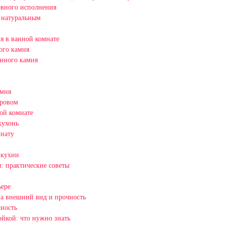
овного исполнения
 натуральным
я в ванной комнате
ого камня
нного камня
амня
тровом
ой комнате
кухонь
мнату
 кухни
: практические советы
ьере
на внешний вид и прочность
чность
йкой: что нужно знать