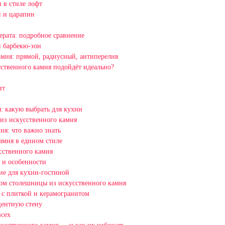
 в стиле лофт
н и царапин
ерата: подробное сравнение
и барбекю-зон
амня: прямой, радиусный, антиперелив
сственного камня подойдёт идеально?
ит
: какую выбрать для кухни
 из искусственного камня
ня: что важно знать
амня в едином стиле
сственного камня
 и особенности
ие для кухни-гостиной
зом столешницы из искусственного камня
 с плиткой и керамогранитом
центную стену
всех