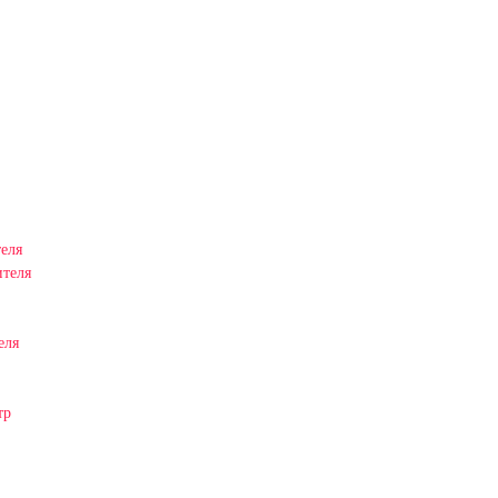
еля
ителя
еля
тр