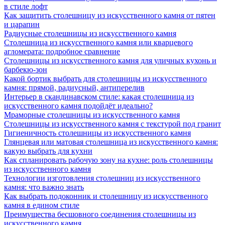
в стиле лофт
Как защитить столешницу из искусственного камня от пятен
и царапин
Радиусные столешницы из искусственного камня
Столешница из искусственного камня или кварцевого
агломерата: подробное сравнение
Столешницы из искусственного камня для уличных кухонь и
барбекю-зон
Какой бортик выбрать для столешницы из искусственного
камня: прямой, радиусный, антиперелив
Интерьер в скандинавском стиле: какая столешница из
искусственного камня подойдёт идеально?
Мраморные столешницы из искусственного камня
Столешницы из искусственного камня с текстурой под гранит
Гигиеничность столешницы из искусственного камня
Глянцевая или матовая столешница из искусственного камня:
какую выбрать для кухни
Как спланировать рабочую зону на кухне: роль столешницы
из искусственного камня
Технологии изготовления столешниц из искусственного
камня: что важно знать
Как выбрать подоконник и столешницу из искусственного
камня в едином стиле
Преимущества бесшовного соединения столешницы из
искусственного камня