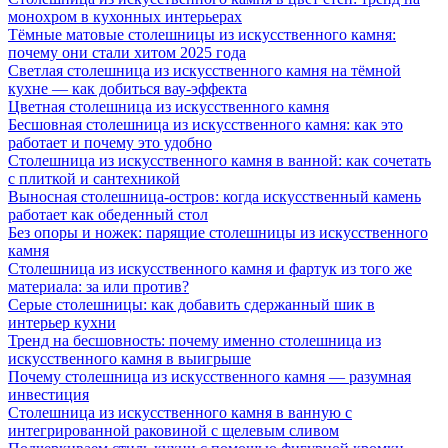
монохром в кухонных интерьерах
Тёмные матовые столешницы из искусственного камня:
почему они стали хитом 2025 года
Светлая столешница из искусственного камня на тёмной
кухне — как добиться вау-эффекта
Цветная столешница из искусственного камня
Бесшовная столешница из искусственного камня: как это
работает и почему это удобно
Столешница из искусственного камня в ванной: как сочетать
с плиткой и сантехникой
Выносная столешница-остров: когда искусственный камень
работает как обеденный стол
Без опоры и ножек: парящие столешницы из искусственного
камня
Столешница из искусственного камня и фартук из того же
материала: за или против?
Серые столешницы: как добавить сдержанный шик в
интерьер кухни
Тренд на бесшовность: почему именно столешница из
искусственного камня в выигрыше
Почему столешница из искусственного камня — разумная
инвестиция
Столешница из искусственного камня в ванную с
интегрированной раковиной с щелевым сливом