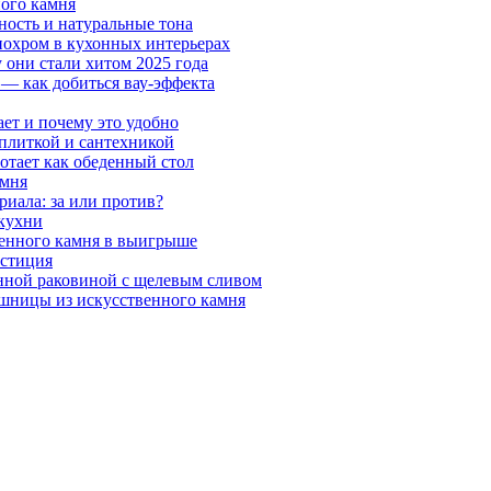
ного камня
ность и натуральные тона
онохром в кухонных интерьерах
 они стали хитом 2025 года
 — как добиться вау-эффекта
ает и почему это удобно
 плиткой и сантехникой
отает как обеденный стол
амня
риала: за или против?
 кухни
венного камня в выигрыше
естиция
нной раковиной с щелевым сливом
шницы из искусственного камня