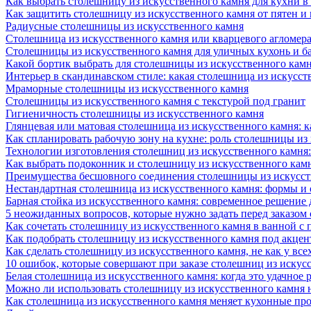
Как выбрать столешницу из искусственного камня для кухни в
Как защитить столешницу из искусственного камня от пятен и
Радиусные столешницы из искусственного камня
Столешница из искусственного камня или кварцевого агломера
Столешницы из искусственного камня для уличных кухонь и б
Какой бортик выбрать для столешницы из искусственного камн
Интерьер в скандинавском стиле: какая столешница из искусст
Мраморные столешницы из искусственного камня
Столешницы из искусственного камня с текстурой под гранит
Гигиеничность столешницы из искусственного камня
Глянцевая или матовая столешница из искусственного камня: 
Как спланировать рабочую зону на кухне: роль столешницы из
Технологии изготовления столешниц из искусственного камня:
Как выбрать подоконник и столешницу из искусственного камн
Преимущества бесшовного соединения столешницы из искусст
Нестандартная столешница из искусственного камня: формы и
Барная стойка из искусственного камня: современное решение
5 неожиданных вопросов, которые нужно задать перед заказом
Как сочетать столешницу из искусственного камня в ванной с
Как подобрать столешницу из искусственного камня под акце
Как сделать столешницу из искусственного камня, не как у все
10 ошибок, которые совершают при заказе столешниц из искус
Белая столешница из искусственного камня: когда это удачное 
Можно ли использовать столешницу из искусственного камня 
Как столешница из искусственного камня меняет кухонные про