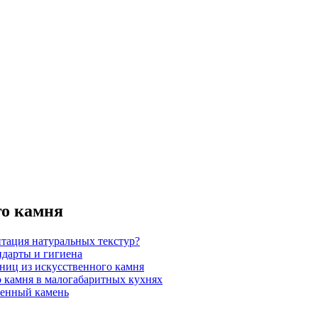
го камня
итация натуральных текстур?
ндарты и гигиена
шниц из искусственного камня
 камня в малогабаритных кухнях
венный камень