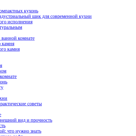
компактных кухонь
индустриальный шик для современной кухни
ого исполнения
атуральным
 ванной комнате
о камня
ого камня
я
вом
 комнате
хонь
ту
ухни
практические советы
е
внешний вид и прочность
сть
й: что нужно знать