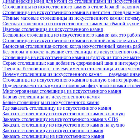
Дизайнерские идеи для кухни со столешницами из искусствен
Столешницы из искусственного камня в стиле Japandi: лаконич
Столешница из искусственного камня в цвет стен: тренд на м
Тёмные матовые столешницы из искусственного камня: почему
Светлая столешница из искусственного камня на тёмной кухне
Цветная столешница из искусственного камня
Бесшовная столешница из искусственного камня: как это работ
Столешница из искусственного камня в ванной: как сочетать с
Выносная столешница-остров: когда искусственный камень раб
Без опоры и ножек: парящие столешницы из искусственного к
Столешница из искусственного камня и фартук из того же мате
Серые столешницы: как добавить сдержанный шик в интерьер
Тренд на бесшовность: почему именно столешница из искусст
Почему столешница из искусственного камня — разумная инв
Столешница из искусственного камня в ванную с интегрирова
Подчеркиваем стиль кухни с помощью фигурной кромки столе
Многоуровневая столешница из искусственного камня
Барная столешница из искусственного камня
Белые столешницы из искусственного камня
Где заказать столешницу из искусственного камня
Заказать столешницу из искусственного камня в ванную
Заказать столешницу из искусственного камня в СПб
Заказать столешницу из искусственного камня на кухню
Заказать столешницу из искусственного камня
Заказать столешницы из искусственного камня