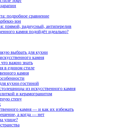
 стиле лофт
 царапин
та: подробное сравнение
арбекю-зон
я: прямой, радиусный, антиперелив
венного камня подойдёт идеально?
какую выбрать для кухни
 искусственного камня
 что важно знать
я в едином стиле
венного камня
 особенности
 для кухни-гостиной
 столешницы из искусственного камня
 плиткой и керамогранитом
нтную стену
х
ственного камня — и как их избежать
решение, а когда — нет
на улице?
странства