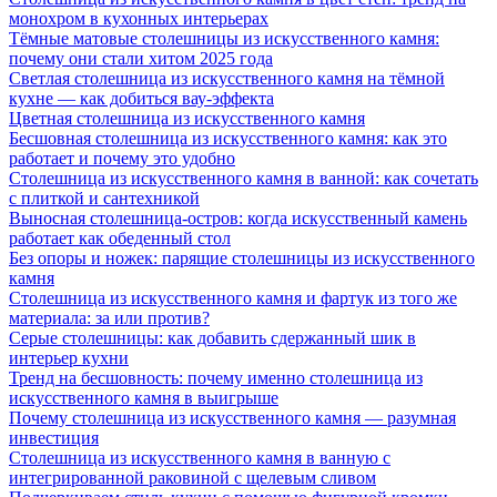
монохром в кухонных интерьерах
Тёмные матовые столешницы из искусственного камня:
почему они стали хитом 2025 года
Светлая столешница из искусственного камня на тёмной
кухне — как добиться вау-эффекта
Цветная столешница из искусственного камня
Бесшовная столешница из искусственного камня: как это
работает и почему это удобно
Столешница из искусственного камня в ванной: как сочетать
с плиткой и сантехникой
Выносная столешница-остров: когда искусственный камень
работает как обеденный стол
Без опоры и ножек: парящие столешницы из искусственного
камня
Столешница из искусственного камня и фартук из того же
материала: за или против?
Серые столешницы: как добавить сдержанный шик в
интерьер кухни
Тренд на бесшовность: почему именно столешница из
искусственного камня в выигрыше
Почему столешница из искусственного камня — разумная
инвестиция
Столешница из искусственного камня в ванную с
интегрированной раковиной с щелевым сливом