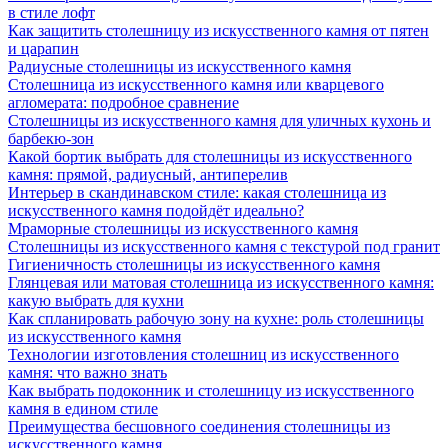
в стиле лофт
Как защитить столешницу из искусственного камня от пятен
и царапин
Радиусные столешницы из искусственного камня
Столешница из искусственного камня или кварцевого
агломерата: подробное сравнение
Столешницы из искусственного камня для уличных кухонь и
барбекю-зон
Какой бортик выбрать для столешницы из искусственного
камня: прямой, радиусный, антиперелив
Интерьер в скандинавском стиле: какая столешница из
искусственного камня подойдёт идеально?
Мраморные столешницы из искусственного камня
Столешницы из искусственного камня с текстурой под гранит
Гигиеничность столешницы из искусственного камня
Глянцевая или матовая столешница из искусственного камня:
какую выбрать для кухни
Как спланировать рабочую зону на кухне: роль столешницы
из искусственного камня
Технологии изготовления столешниц из искусственного
камня: что важно знать
Как выбрать подоконник и столешницу из искусственного
камня в едином стиле
Преимущества бесшовного соединения столешницы из
искусственного камня