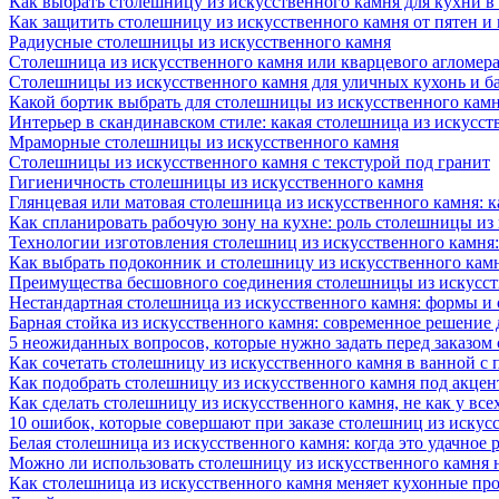
Как выбрать столешницу из искусственного камня для кухни в
Как защитить столешницу из искусственного камня от пятен и
Радиусные столешницы из искусственного камня
Столешница из искусственного камня или кварцевого агломера
Столешницы из искусственного камня для уличных кухонь и б
Какой бортик выбрать для столешницы из искусственного камн
Интерьер в скандинавском стиле: какая столешница из искусст
Мраморные столешницы из искусственного камня
Столешницы из искусственного камня с текстурой под гранит
Гигиеничность столешницы из искусственного камня
Глянцевая или матовая столешница из искусственного камня: 
Как спланировать рабочую зону на кухне: роль столешницы из
Технологии изготовления столешниц из искусственного камня:
Как выбрать подоконник и столешницу из искусственного камн
Преимущества бесшовного соединения столешницы из искусст
Нестандартная столешница из искусственного камня: формы и
Барная стойка из искусственного камня: современное решение
5 неожиданных вопросов, которые нужно задать перед заказом
Как сочетать столешницу из искусственного камня в ванной с
Как подобрать столешницу из искусственного камня под акце
Как сделать столешницу из искусственного камня, не как у все
10 ошибок, которые совершают при заказе столешниц из искус
Белая столешница из искусственного камня: когда это удачное 
Можно ли использовать столешницу из искусственного камня 
Как столешница из искусственного камня меняет кухонные про