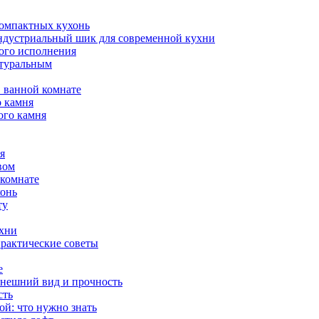
компактных кухонь
индустриальный шик для современной кухни
ого исполнения
атуральным
 ванной комнате
о камня
ого камня
я
вом
 комнате
хонь
ту
ухни
практические советы
е
внешний вид и прочность
сть
й: что нужно знать