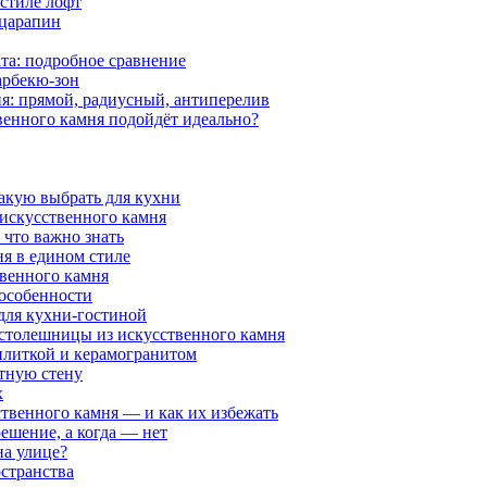
 стиле лофт
 царапин
та: подробное сравнение
арбекю-зон
я: прямой, радиусный, антиперелив
венного камня подойдёт идеально?
какую выбрать для кухни
 искусственного камня
 что важно знать
я в едином стиле
венного камня
 особенности
 для кухни-гостиной
 столешницы из искусственного камня
 плиткой и керамогранитом
нтную стену
х
ственного камня — и как их избежать
решение, а когда — нет
на улице?
странства