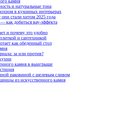
ного камня
ность и натуральные тона
онохром в кухонных интерьерах
 они стали хитом 2025 года
 — как добиться вау-эффекта
ает и почему это удобно
 плиткой и сантехникой
отает как обеденный стол
амня
риала: за или против?
 кухни
венного камня в выигрыше
естиция
нной раковиной с щелевым сливом
шницы из искусственного камня