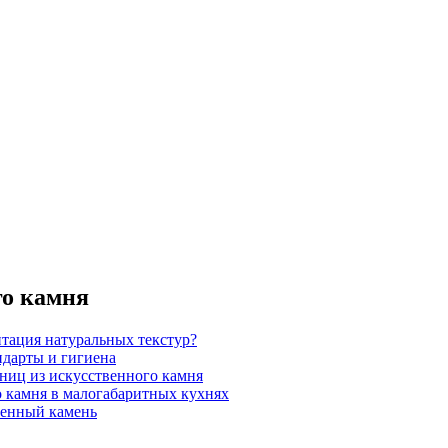
го камня
итация натуральных текстур?
ндарты и гигиена
шниц из искусственного камня
 камня в малогабаритных кухнях
венный камень