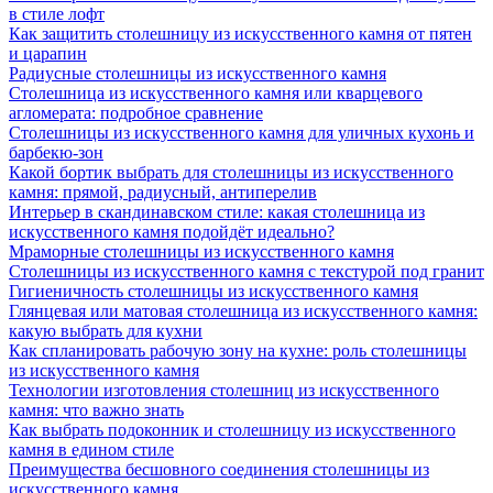
в стиле лофт
Как защитить столешницу из искусственного камня от пятен
и царапин
Радиусные столешницы из искусственного камня
Столешница из искусственного камня или кварцевого
агломерата: подробное сравнение
Столешницы из искусственного камня для уличных кухонь и
барбекю-зон
Какой бортик выбрать для столешницы из искусственного
камня: прямой, радиусный, антиперелив
Интерьер в скандинавском стиле: какая столешница из
искусственного камня подойдёт идеально?
Мраморные столешницы из искусственного камня
Столешницы из искусственного камня с текстурой под гранит
Гигиеничность столешницы из искусственного камня
Глянцевая или матовая столешница из искусственного камня:
какую выбрать для кухни
Как спланировать рабочую зону на кухне: роль столешницы
из искусственного камня
Технологии изготовления столешниц из искусственного
камня: что важно знать
Как выбрать подоконник и столешницу из искусственного
камня в едином стиле
Преимущества бесшовного соединения столешницы из
искусственного камня