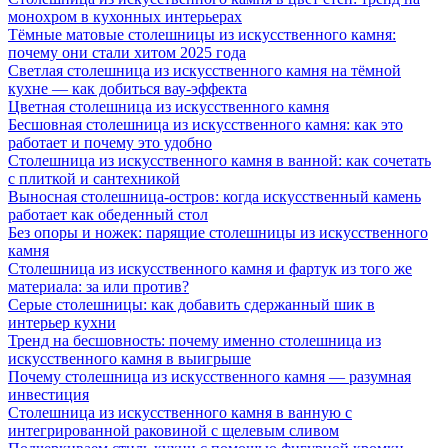
монохром в кухонных интерьерах
Тёмные матовые столешницы из искусственного камня:
почему они стали хитом 2025 года
Светлая столешница из искусственного камня на тёмной
кухне — как добиться вау-эффекта
Цветная столешница из искусственного камня
Бесшовная столешница из искусственного камня: как это
работает и почему это удобно
Столешница из искусственного камня в ванной: как сочетать
с плиткой и сантехникой
Выносная столешница-остров: когда искусственный камень
работает как обеденный стол
Без опоры и ножек: парящие столешницы из искусственного
камня
Столешница из искусственного камня и фартук из того же
материала: за или против?
Серые столешницы: как добавить сдержанный шик в
интерьер кухни
Тренд на бесшовность: почему именно столешница из
искусственного камня в выигрыше
Почему столешница из искусственного камня — разумная
инвестиция
Столешница из искусственного камня в ванную с
интегрированной раковиной с щелевым сливом