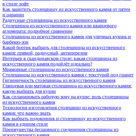
в стиле лофт
Как защитить столешницу из искусственного камня от пятен
и царапин
Радиусные столешницы из искусственного камня
Столешница из искусственного камня или кварцевого
агломерата: подробное сравнение
Столешницы из искусственного камня для уличных кухонь и
барбекю-зон
Какой бортик выбрать для столешницы из искусственного
камня: прямой, радиусный, антиперелив
Интерьер в скандинавском стиле: какая столешница из
искусственного камня подойдёт идеально?
Мраморные столешницы из искусственного камня
Столешницы из искусственного камня с текстурой под гранит
Гигиеничность столешницы из искусственного камня
Глянцевая или матовая столешница из искусственного камня:
какую выбрать для кухни
Как спланировать рабочую зону на кухне: роль столешницы
из искусственного камня
Технологии изготовления столешниц из искусственного
камня: что важно знать
Как выбрать подоконник и столешницу из искусственного
камня в едином стиле
Преимущества бесшовного соединения столешницы из
искусственного камня