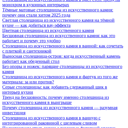
монохром в кухонных интерьерах
Тёмные матовые столешницы из искусственного камня:
почему они стали хитом 2025 года
Светлая столешница из искусственного камня на тёмной
кухне — как добиться вау-эффекта
Цветная столешница из искусственного камня
Бесшовная столешница из искусственного камня: как это
работает и почему это удобно
Столешница из искусственного камня в ванной: как сочетать
с плиткой и сантехникой
Выносная столешница-остров: когда искусственный камень
работает как обеденный стол
Без опоры и ножек: парящие столешницы из искусственного
камня
Столешница из искусственного камня и фартук из того же
материала: за или против?
Серые столешницы: как добавить сдержанный шик в
интерьер кухни
Тренд на бесшовность: почему именно столешница из
искусственного камня в выигрыше
Почему столешница из искусственного камня — разумная
инвестиция
Столешница из искусственного камня в ванную с
интегрированной раковиной с щелевым сливом