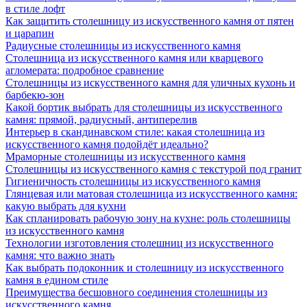
в стиле лофт
Как защитить столешницу из искусственного камня от пятен
и царапин
Радиусные столешницы из искусственного камня
Столешница из искусственного камня или кварцевого
агломерата: подробное сравнение
Столешницы из искусственного камня для уличных кухонь и
барбекю-зон
Какой бортик выбрать для столешницы из искусственного
камня: прямой, радиусный, антиперелив
Интерьер в скандинавском стиле: какая столешница из
искусственного камня подойдёт идеально?
Мраморные столешницы из искусственного камня
Столешницы из искусственного камня с текстурой под гранит
Гигиеничность столешницы из искусственного камня
Глянцевая или матовая столешница из искусственного камня:
какую выбрать для кухни
Как спланировать рабочую зону на кухне: роль столешницы
из искусственного камня
Технологии изготовления столешниц из искусственного
камня: что важно знать
Как выбрать подоконник и столешницу из искусственного
камня в едином стиле
Преимущества бесшовного соединения столешницы из
искусственного камня