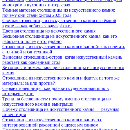
монохром в кухонных интерьерах
Тёмные матовые столешницы из искусственного камня:
почему они стали хитом 2025 года
Светлая столешница из искусственного камня на тёмной
кухне — как добиться вау-эффекта
Цветная столешница из искусственного камня
Бесшовная столешница из искусственного камня: как это
работает и почему это удобно
Столешница из искусственного камня в ванной: как сочетать
с плиткой и сантехникой
Выносная столешница-остров: когда искусственный камень
работает как обеденный стол
Без опоры и ножек: парящие столешницы из искусственного
камня
Столешница из искусственного камня и фартук из того же
материала: за или против?
Серые столешницы: как добавить сдержанный шик в
интерьер кухни
Тренд на бесшовность: почему именно столешница из
искусственного камня в выигрыше
Почему столешница из искусственного камня — разумная
инвестиция
Столешница из искусственного камня в ванную с
интегрированной раковиной с щелевым сливом