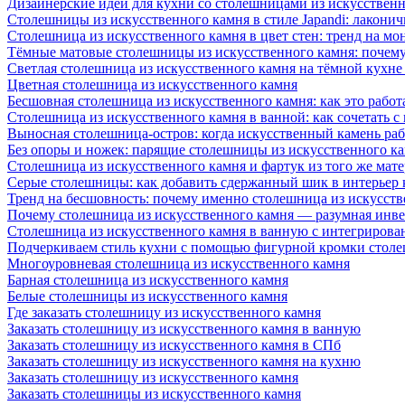
Дизайнерские идеи для кухни со столешницами из искусствен
Столешницы из искусственного камня в стиле Japandi: лаконич
Столешница из искусственного камня в цвет стен: тренд на м
Тёмные матовые столешницы из искусственного камня: почему
Светлая столешница из искусственного камня на тёмной кухне
Цветная столешница из искусственного камня
Бесшовная столешница из искусственного камня: как это работ
Столешница из искусственного камня в ванной: как сочетать с
Выносная столешница-остров: когда искусственный камень раб
Без опоры и ножек: парящие столешницы из искусственного к
Столешница из искусственного камня и фартук из того же мате
Серые столешницы: как добавить сдержанный шик в интерьер
Тренд на бесшовность: почему именно столешница из искусст
Почему столешница из искусственного камня — разумная инв
Столешница из искусственного камня в ванную с интегрирова
Подчеркиваем стиль кухни с помощью фигурной кромки столе
Многоуровневая столешница из искусственного камня
Барная столешница из искусственного камня
Белые столешницы из искусственного камня
Где заказать столешницу из искусственного камня
Заказать столешницу из искусственного камня в ванную
Заказать столешницу из искусственного камня в СПб
Заказать столешницу из искусственного камня на кухню
Заказать столешницу из искусственного камня
Заказать столешницы из искусственного камня