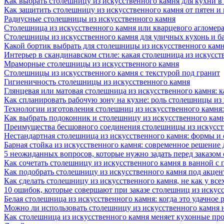
Как выбрать столешницу из искусственного камня для кухни в
Как защитить столешницу из искусственного камня от пятен и
Радиусные столешницы из искусственного камня
Столешница из искусственного камня или кварцевого агломера
Столешницы из искусственного камня для уличных кухонь и б
Какой бортик выбрать для столешницы из искусственного камн
Интерьер в скандинавском стиле: какая столешница из искусст
Мраморные столешницы из искусственного камня
Столешницы из искусственного камня с текстурой под гранит
Гигиеничность столешницы из искусственного камня
Глянцевая или матовая столешница из искусственного камня: 
Как спланировать рабочую зону на кухне: роль столешницы из
Технологии изготовления столешниц из искусственного камня:
Как выбрать подоконник и столешницу из искусственного камн
Преимущества бесшовного соединения столешницы из искусст
Нестандартная столешница из искусственного камня: формы и
Барная стойка из искусственного камня: современное решение
5 неожиданных вопросов, которые нужно задать перед заказом
Как сочетать столешницу из искусственного камня в ванной с
Как подобрать столешницу из искусственного камня под акце
Как сделать столешницу из искусственного камня, не как у все
10 ошибок, которые совершают при заказе столешниц из искус
Белая столешница из искусственного камня: когда это удачное 
Можно ли использовать столешницу из искусственного камня 
Как столешница из искусственного камня меняет кухонные про