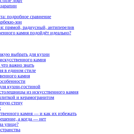
 стиле лофт
 царапин
та: подробное сравнение
арбекю-зон
я: прямой, радиусный, антиперелив
венного камня подойдёт идеально?
какую выбрать для кухни
 искусственного камня
 что важно знать
я в едином стиле
венного камня
 особенности
 для кухни-гостиной
 столешницы из искусственного камня
 плиткой и керамогранитом
нтную стену
х
ственного камня — и как их избежать
решение, а когда — нет
на улице?
странства