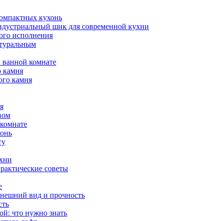
компактных кухонь
индустриальный шик для современной кухни
ого исполнения
атуральным
 ванной комнате
о камня
ого камня
я
вом
 комнате
хонь
ту
ухни
практические советы
е
внешний вид и прочность
сть
й: что нужно знать