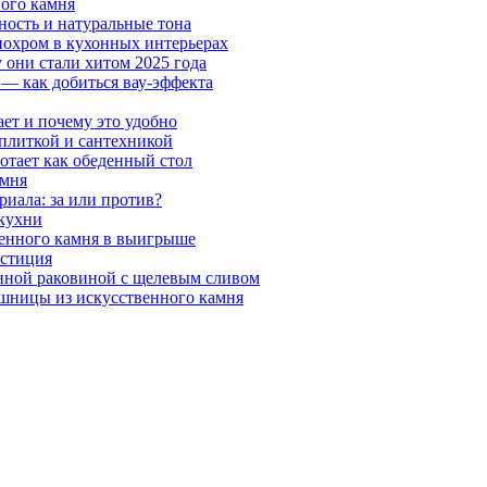
ного камня
ность и натуральные тона
онохром в кухонных интерьерах
 они стали хитом 2025 года
 — как добиться вау-эффекта
ает и почему это удобно
 плиткой и сантехникой
отает как обеденный стол
амня
риала: за или против?
 кухни
венного камня в выигрыше
естиция
нной раковиной с щелевым сливом
шницы из искусственного камня