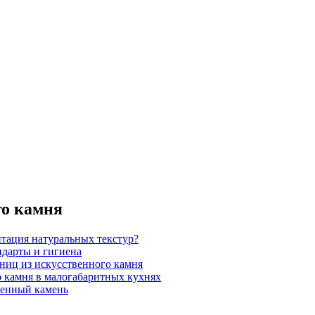
го камня
итация натуральных текстур?
ндарты и гигиена
шниц из искусственного камня
 камня в малогабаритных кухнях
венный камень