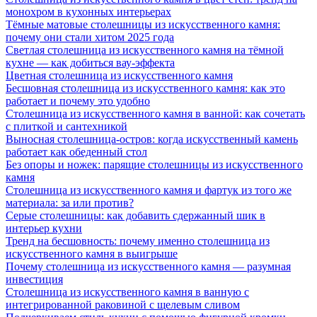
монохром в кухонных интерьерах
Тёмные матовые столешницы из искусственного камня:
почему они стали хитом 2025 года
Светлая столешница из искусственного камня на тёмной
кухне — как добиться вау-эффекта
Цветная столешница из искусственного камня
Бесшовная столешница из искусственного камня: как это
работает и почему это удобно
Столешница из искусственного камня в ванной: как сочетать
с плиткой и сантехникой
Выносная столешница-остров: когда искусственный камень
работает как обеденный стол
Без опоры и ножек: парящие столешницы из искусственного
камня
Столешница из искусственного камня и фартук из того же
материала: за или против?
Серые столешницы: как добавить сдержанный шик в
интерьер кухни
Тренд на бесшовность: почему именно столешница из
искусственного камня в выигрыше
Почему столешница из искусственного камня — разумная
инвестиция
Столешница из искусственного камня в ванную с
интегрированной раковиной с щелевым сливом