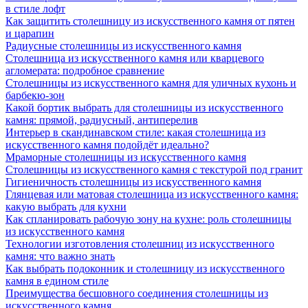
в стиле лофт
Как защитить столешницу из искусственного камня от пятен
и царапин
Радиусные столешницы из искусственного камня
Столешница из искусственного камня или кварцевого
агломерата: подробное сравнение
Столешницы из искусственного камня для уличных кухонь и
барбекю-зон
Какой бортик выбрать для столешницы из искусственного
камня: прямой, радиусный, антиперелив
Интерьер в скандинавском стиле: какая столешница из
искусственного камня подойдёт идеально?
Мраморные столешницы из искусственного камня
Столешницы из искусственного камня с текстурой под гранит
Гигиеничность столешницы из искусственного камня
Глянцевая или матовая столешница из искусственного камня:
какую выбрать для кухни
Как спланировать рабочую зону на кухне: роль столешницы
из искусственного камня
Технологии изготовления столешниц из искусственного
камня: что важно знать
Как выбрать подоконник и столешницу из искусственного
камня в едином стиле
Преимущества бесшовного соединения столешницы из
искусственного камня