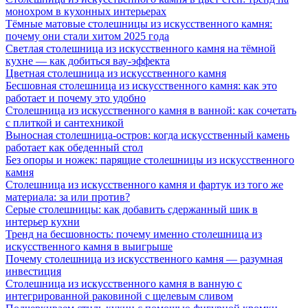
монохром в кухонных интерьерах
Тёмные матовые столешницы из искусственного камня:
почему они стали хитом 2025 года
Светлая столешница из искусственного камня на тёмной
кухне — как добиться вау-эффекта
Цветная столешница из искусственного камня
Бесшовная столешница из искусственного камня: как это
работает и почему это удобно
Столешница из искусственного камня в ванной: как сочетать
с плиткой и сантехникой
Выносная столешница-остров: когда искусственный камень
работает как обеденный стол
Без опоры и ножек: парящие столешницы из искусственного
камня
Столешница из искусственного камня и фартук из того же
материала: за или против?
Серые столешницы: как добавить сдержанный шик в
интерьер кухни
Тренд на бесшовность: почему именно столешница из
искусственного камня в выигрыше
Почему столешница из искусственного камня — разумная
инвестиция
Столешница из искусственного камня в ванную с
интегрированной раковиной с щелевым сливом