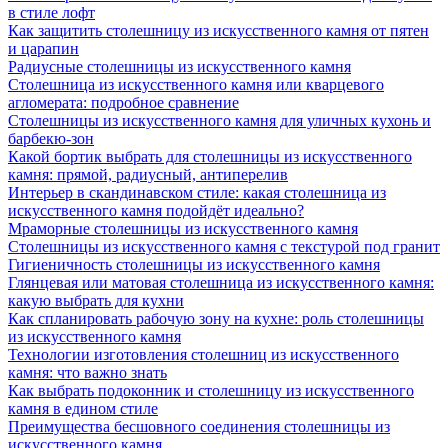
в стиле лофт
Как защитить столешницу из искусственного камня от пятен
и царапин
Радиусные столешницы из искусственного камня
Столешница из искусственного камня или кварцевого
агломерата: подробное сравнение
Столешницы из искусственного камня для уличных кухонь и
барбекю-зон
Какой бортик выбрать для столешницы из искусственного
камня: прямой, радиусный, антиперелив
Интерьер в скандинавском стиле: какая столешница из
искусственного камня подойдёт идеально?
Мраморные столешницы из искусственного камня
Столешницы из искусственного камня с текстурой под гранит
Гигиеничность столешницы из искусственного камня
Глянцевая или матовая столешница из искусственного камня:
какую выбрать для кухни
Как спланировать рабочую зону на кухне: роль столешницы
из искусственного камня
Технологии изготовления столешниц из искусственного
камня: что важно знать
Как выбрать подоконник и столешницу из искусственного
камня в едином стиле
Преимущества бесшовного соединения столешницы из
искусственного камня