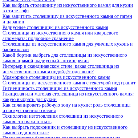
Как выбрать столешницу из искусственного камня для кухни
в стиле лофт
Как защитить столешницу из искусственного камня от пятен
и царапин
Радиусные столешницы из искусственного камня
Столешница из искусственного камня или кварцевого
агломерата: подробное сравнение
Столешницы из искусственного камня для уличных кухонь и
барбекю-зон
Какой бортик выбрать для столешницы из искусственного
камня: прямой, радиусный, антиперелив
Интерьер в скандинавском стиле: какая столешница из
искусственного камня подойдёт идеально?
Мраморные столешницы из искусственного камня
Столешницы из искусственного камня с текстурой под гранит
Гигиеничность столешницы из искусственного камня
Глянцевая или матовая столешница из искусственного камня:
какую выбрать для кухни
Как спланировать рабочую зону на кухне: роль столешницы
из искусственного камня
Технологии изготовления столешниц из искусственного
камня: что важно знать
Как выбрать подоконник и столешницу из искусственного
камня в едином стиле