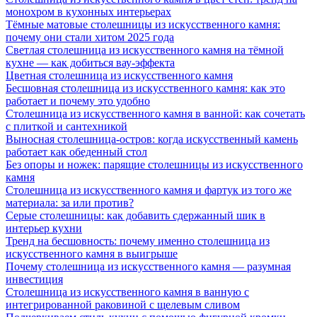
монохром в кухонных интерьерах
Тёмные матовые столешницы из искусственного камня:
почему они стали хитом 2025 года
Светлая столешница из искусственного камня на тёмной
кухне — как добиться вау-эффекта
Цветная столешница из искусственного камня
Бесшовная столешница из искусственного камня: как это
работает и почему это удобно
Столешница из искусственного камня в ванной: как сочетать
с плиткой и сантехникой
Выносная столешница-остров: когда искусственный камень
работает как обеденный стол
Без опоры и ножек: парящие столешницы из искусственного
камня
Столешница из искусственного камня и фартук из того же
материала: за или против?
Серые столешницы: как добавить сдержанный шик в
интерьер кухни
Тренд на бесшовность: почему именно столешница из
искусственного камня в выигрыше
Почему столешница из искусственного камня — разумная
инвестиция
Столешница из искусственного камня в ванную с
интегрированной раковиной с щелевым сливом