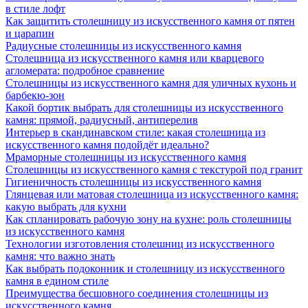
в стиле лофт
Как защитить столешницу из искусственного камня от пятен
и царапин
Радиусные столешницы из искусственного камня
Столешница из искусственного камня или кварцевого
агломерата: подробное сравнение
Столешницы из искусственного камня для уличных кухонь и
барбекю-зон
Какой бортик выбрать для столешницы из искусственного
камня: прямой, радиусный, антиперелив
Интерьер в скандинавском стиле: какая столешница из
искусственного камня подойдёт идеально?
Мраморные столешницы из искусственного камня
Столешницы из искусственного камня с текстурой под гранит
Гигиеничность столешницы из искусственного камня
Глянцевая или матовая столешница из искусственного камня:
какую выбрать для кухни
Как спланировать рабочую зону на кухне: роль столешницы
из искусственного камня
Технологии изготовления столешниц из искусственного
камня: что важно знать
Как выбрать подоконник и столешницу из искусственного
камня в едином стиле
Преимущества бесшовного соединения столешницы из
искусственного камня