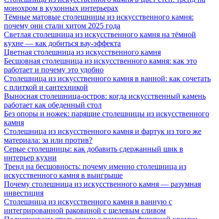
монохром в кухонных интерьерах
Тёмные матовые столешницы из искусственного камня:
почему они стали хитом 2025 года
Светлая столешница из искусственного камня на тёмной
кухне — как добиться вау-эффекта
Цветная столешница из искусственного камня
Бесшовная столешница из искусственного камня: как это
работает и почему это удобно
Столешница из искусственного камня в ванной: как сочетать
с плиткой и сантехникой
Выносная столешница-остров: когда искусственный камень
работает как обеденный стол
Без опоры и ножек: парящие столешницы из искусственного
камня
Столешница из искусственного камня и фартук из того же
материала: за или против?
Серые столешницы: как добавить сдержанный шик в
интерьер кухни
Тренд на бесшовность: почему именно столешница из
искусственного камня в выигрыше
Почему столешница из искусственного камня — разумная
инвестиция
Столешница из искусственного камня в ванную с
интегрированной раковиной с щелевым сливом