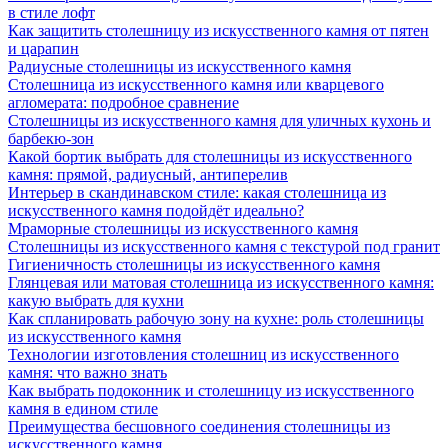
в стиле лофт
Как защитить столешницу из искусственного камня от пятен
и царапин
Радиусные столешницы из искусственного камня
Столешница из искусственного камня или кварцевого
агломерата: подробное сравнение
Столешницы из искусственного камня для уличных кухонь и
барбекю-зон
Какой бортик выбрать для столешницы из искусственного
камня: прямой, радиусный, антиперелив
Интерьер в скандинавском стиле: какая столешница из
искусственного камня подойдёт идеально?
Мраморные столешницы из искусственного камня
Столешницы из искусственного камня с текстурой под гранит
Гигиеничность столешницы из искусственного камня
Глянцевая или матовая столешница из искусственного камня:
какую выбрать для кухни
Как спланировать рабочую зону на кухне: роль столешницы
из искусственного камня
Технологии изготовления столешниц из искусственного
камня: что важно знать
Как выбрать подоконник и столешницу из искусственного
камня в едином стиле
Преимущества бесшовного соединения столешницы из
искусственного камня