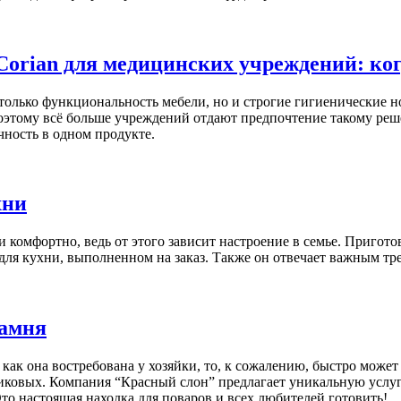
orian для медицинских учреждений: ког
лько функциональность мебели, но и строгие гигиенические н
тому всё больше учреждений отдают предпочтение такому реше
чность в одном продукте.
хни
и комфортно, ведь от этого зависит настроение в семье. Пригот
 для кухни, выполненном на заказ. Также он отвечает важным тр
камня
 как она востребована у хозяйки, то, к сожалению, быстро може
иковых. Компания “Красный слон” предлагает уникальную услуг
Это настоящая находка для поваров и всех любителей готовить!