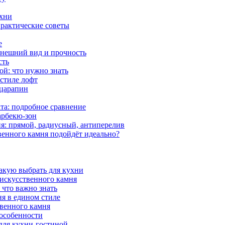
ухни
практические советы
е
внешний вид и прочность
сть
й: что нужно знать
 стиле лофт
 царапин
та: подробное сравнение
арбекю-зон
я: прямой, радиусный, антиперелив
венного камня подойдёт идеально?
какую выбрать для кухни
 искусственного камня
 что важно знать
я в едином стиле
венного камня
 особенности
 для кухни-гостиной