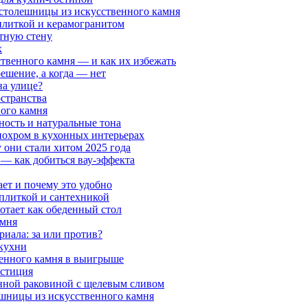
 столешницы из искусственного камня
 плиткой и керамогранитом
нтную стену
х
ственного камня — и как их избежать
решение, а когда — нет
на улице?
странства
ного камня
ность и натуральные тона
онохром в кухонных интерьерах
 они стали хитом 2025 года
 — как добиться вау-эффекта
ает и почему это удобно
 плиткой и сантехникой
отает как обеденный стол
амня
риала: за или против?
 кухни
венного камня в выигрыше
естиция
нной раковиной с щелевым сливом
шницы из искусственного камня