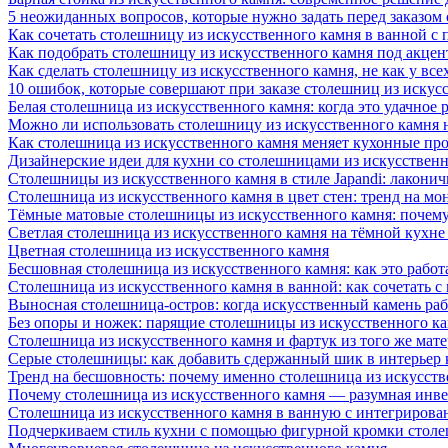
5 неожиданных вопросов, которые нужно задать перед заказом
Как сочетать столешницу из искусственного камня в ванной с
Как подобрать столешницу из искусственного камня под акце
Как сделать столешницу из искусственного камня, не как у все
10 ошибок, которые совершают при заказе столешниц из искус
Белая столешница из искусственного камня: когда это удачное 
Можно ли использовать столешницу из искусственного камня 
Как столешница из искусственного камня меняет кухонные про
Дизайнерские идеи для кухни со столешницами из искусствен
Столешницы из искусственного камня в стиле Japandi: лаконич
Столешница из искусственного камня в цвет стен: тренд на м
Тёмные матовые столешницы из искусственного камня: почему
Светлая столешница из искусственного камня на тёмной кухне
Цветная столешница из искусственного камня
Бесшовная столешница из искусственного камня: как это работ
Столешница из искусственного камня в ванной: как сочетать с
Выносная столешница-остров: когда искусственный камень раб
Без опоры и ножек: парящие столешницы из искусственного к
Столешница из искусственного камня и фартук из того же мате
Серые столешницы: как добавить сдержанный шик в интерьер
Тренд на бесшовность: почему именно столешница из искусст
Почему столешница из искусственного камня — разумная инв
Столешница из искусственного камня в ванную с интегрирова
Подчеркиваем стиль кухни с помощью фигурной кромки столе