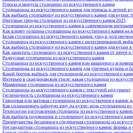
Плюсы и минусы столешниц из искусственного камня
Столешницы из искусственного камня для террасы и летней к
Как выбрать столешницу из искусственного камня для кухни: 
Цветовые тренды столешниц из искусственного камня 2025
Столешница из искусственного камня в современном интерьер
Как влияет толщина столешницы из искусственного камня на 
Белая столешница из искусственного камня: уход и долговечно
Столешница из искусственного камня с интегрированной мойко
Как выбрать столешницу из искусственного камня для кухни в
Как защитить столешницу из искусственного камня от пятен и
Радиусные столешницы из искусственного камня
Столешница из искусственного камня или кварцевого агломера
Столешницы из искусственного камня для уличных кухонь и б
Какой бортик выбрать для столешницы из искусственного камн
Интерьер в скандинавском стиле: какая столешница из искусст
Мраморные столешницы из искусственного камня
Столешницы из искусственного камня с текстурой под гранит
Гигиеничность столешницы из искусственного камня
Глянцевая или матовая столешница из искусственного камня: 
Как спланировать рабочую зону на кухне: роль столешницы из
Технологии изготовления столешниц из искусственного камня:
Как выбрать подоконник и столешницу из искусственного камн
Преимущества бесшовного соединения столешницы из искусст
Нестандартная столешница из искусственного камня: формы и
Барная стойка из искусственного камня: современное решение