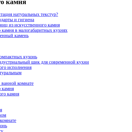
го камня
итация натуральных текстур?
ндарты и гигиена
шниц из искусственного камня
 камня в малогабаритных кухнях
венный камень
компактных кухонь
индустриальный шик для современной кухни
ого исполнения
атуральным
 ванной комнате
о камня
ого камня
я
вом
 комнате
хонь
ту