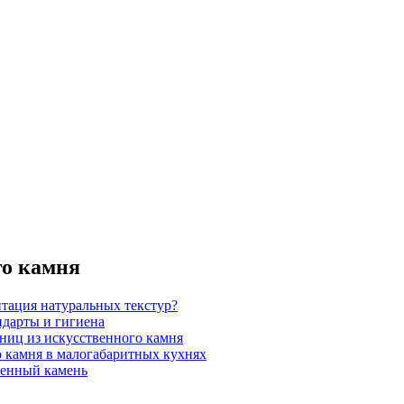
го камня
итация натуральных текстур?
ндарты и гигиена
шниц из искусственного камня
 камня в малогабаритных кухнях
венный камень