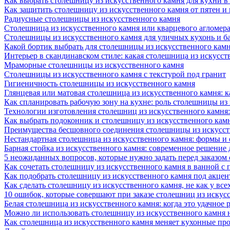
Как выбрать столешницу из искусственного камня для кухни в
Как защитить столешницу из искусственного камня от пятен и
Радиусные столешницы из искусственного камня
Столешница из искусственного камня или кварцевого агломера
Столешницы из искусственного камня для уличных кухонь и б
Какой бортик выбрать для столешницы из искусственного камн
Интерьер в скандинавском стиле: какая столешница из искусст
Мраморные столешницы из искусственного камня
Столешницы из искусственного камня с текстурой под гранит
Гигиеничность столешницы из искусственного камня
Глянцевая или матовая столешница из искусственного камня: 
Как спланировать рабочую зону на кухне: роль столешницы из
Технологии изготовления столешниц из искусственного камня:
Как выбрать подоконник и столешницу из искусственного камн
Преимущества бесшовного соединения столешницы из искусст
Нестандартная столешница из искусственного камня: формы и
Барная стойка из искусственного камня: современное решение
5 неожиданных вопросов, которые нужно задать перед заказом
Как сочетать столешницу из искусственного камня в ванной с
Как подобрать столешницу из искусственного камня под акце
Как сделать столешницу из искусственного камня, не как у все
10 ошибок, которые совершают при заказе столешниц из искус
Белая столешница из искусственного камня: когда это удачное 
Можно ли использовать столешницу из искусственного камня 
Как столешница из искусственного камня меняет кухонные про