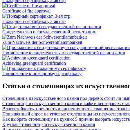
Пожарный сертификат, 2-ая стр
Certificate of fire approval
Пожарный сертификат, 3-ая стр
Свидетельство о государственной регистрации
Zum Nachweis der Schwerentflammbarkeit
Приложение к свидетельству о государственной регистрации
Achieving greenguard certification
Приложение к пожарному сертификату
Статьи о столешницах из искусственно
Столешница из искусственного камня под дерево: стоит ли им
Столешница из искусственного камня в кафе и ресторанах: ста
Влагостойкость, прочность и гигиеничность: сравнение столе
Повышенный спрос на угловые столешницы из искусственного
Как выбрать столешницу на кухню: 5 причин выбрать искусст
Круглая столешница из искусственного камня
Ванны со столешницей из искусственного камня