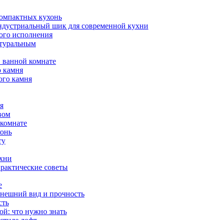
компактных кухонь
индустриальный шик для современной кухни
ого исполнения
атуральным
 ванной комнате
о камня
ого камня
я
вом
 комнате
хонь
ту
ухни
практические советы
е
внешний вид и прочность
сть
й: что нужно знать