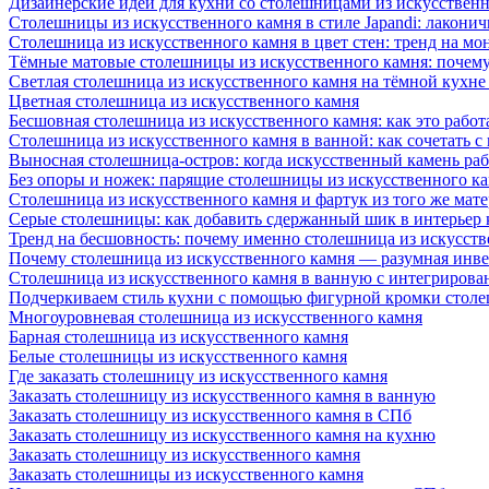
Дизайнерские идеи для кухни со столешницами из искусствен
Столешницы из искусственного камня в стиле Japandi: лаконич
Столешница из искусственного камня в цвет стен: тренд на м
Тёмные матовые столешницы из искусственного камня: почему
Светлая столешница из искусственного камня на тёмной кухне
Цветная столешница из искусственного камня
Бесшовная столешница из искусственного камня: как это работ
Столешница из искусственного камня в ванной: как сочетать с
Выносная столешница-остров: когда искусственный камень раб
Без опоры и ножек: парящие столешницы из искусственного к
Столешница из искусственного камня и фартук из того же мате
Серые столешницы: как добавить сдержанный шик в интерьер
Тренд на бесшовность: почему именно столешница из искусст
Почему столешница из искусственного камня — разумная инв
Столешница из искусственного камня в ванную с интегрирова
Подчеркиваем стиль кухни с помощью фигурной кромки столе
Многоуровневая столешница из искусственного камня
Барная столешница из искусственного камня
Белые столешницы из искусственного камня
Где заказать столешницу из искусственного камня
Заказать столешницу из искусственного камня в ванную
Заказать столешницу из искусственного камня в СПб
Заказать столешницу из искусственного камня на кухню
Заказать столешницу из искусственного камня
Заказать столешницы из искусственного камня