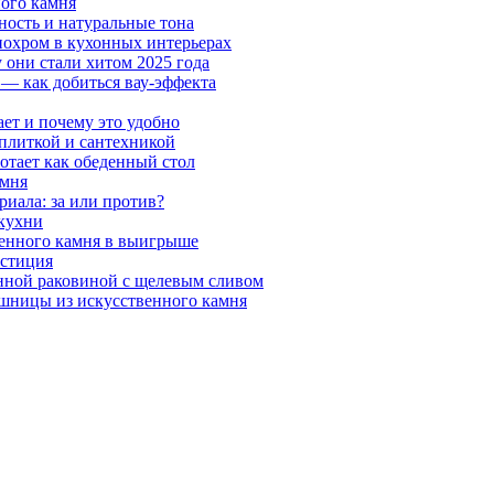
ного камня
ность и натуральные тона
онохром в кухонных интерьерах
 они стали хитом 2025 года
 — как добиться вау-эффекта
ает и почему это удобно
 плиткой и сантехникой
отает как обеденный стол
амня
риала: за или против?
 кухни
венного камня в выигрыше
естиция
нной раковиной с щелевым сливом
шницы из искусственного камня