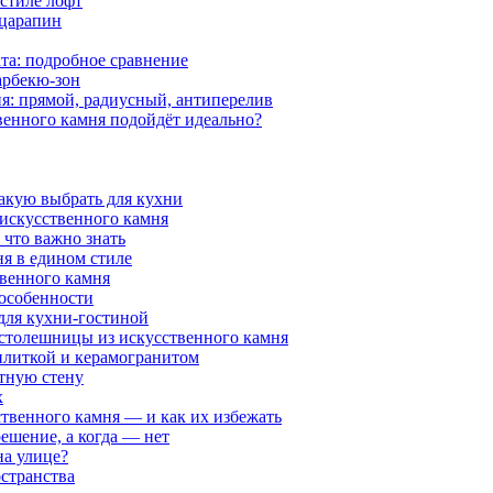
 стиле лофт
 царапин
та: подробное сравнение
арбекю-зон
я: прямой, радиусный, антиперелив
венного камня подойдёт идеально?
какую выбрать для кухни
 искусственного камня
 что важно знать
я в едином стиле
венного камня
 особенности
 для кухни-гостиной
 столешницы из искусственного камня
 плиткой и керамогранитом
нтную стену
х
ственного камня — и как их избежать
решение, а когда — нет
на улице?
странства